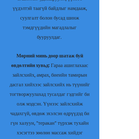
үүдэлтэй таагүй байдлыг намдааж,
суулгалт болон бусад шинж
тэмдгүүдийн магадлалыг
бууруулдаг.
Мөрний минь доор шатаж буй
өвдөлтийн хувьд:
Гараа ашиглахаас
зайлсхийх, амрах, биеийн тамирын
дасгал хийхээс зайлсхийх нь түүнийг
тогтворжуулахад тусалдаг гэдгийг би
олж мэдсэн. Үүнээс зайлсхийж
чадахгүй, өвдөж эхэлсэн өдрүүдэд би
гүн халуун, "теракан" түрхэж тухайн
хэсэгтээ зөөлөн массаж хийдэг