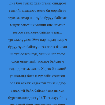
Энэ бол гулсах хавирганы синдром
гэдгийг мэдэхээс өмнө би өөрийгөө
түлхэж, ямар нэг зүйл буруу байгааг
мэдэж байсан ч миний бие намайг
зогсоо гэж хэлж байсан ч цааш
үргэлжлүүлэв. Эмч нар надад ямар ч
буруу зүйл байхгүй гэж хэлж байсан
нь тус болсонгүй, миний нэг хэсэг
олон өвдөлтийг мэдэрч байсан ч
тэдэнд итгэж эхлэв. Хэрэв би эхний
үе шатанд биеэ илүү сайн сонссон
бол би алхаж чадахгүй тайзан дээр
гарахгүй байх байсан (энэ нь хүн
бүрт тохиолддоггүй). Та залхуу биш,
сул дорой биш, гипохондриак биш,