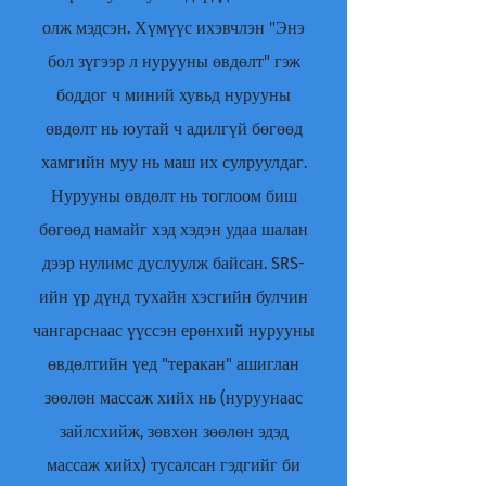
олж мэдсэн. Хүмүүс ихэвчлэн "Энэ
бол зүгээр л нурууны өвдөлт" гэж
боддог ч миний хувьд нурууны
өвдөлт нь юутай ч адилгүй бөгөөд
хамгийн муу нь маш их сулруулдаг.
Нурууны өвдөлт нь тоглоом биш
бөгөөд намайг хэд хэдэн удаа шалан
дээр нулимс дуслуулж байсан. SRS-
ийн үр дүнд тухайн хэсгийн булчин
чангарснаас үүссэн ерөнхий нурууны
өвдөлтийн үед "теракан" ашиглан
зөөлөн массаж хийх нь (нуруунаас
зайлсхийж, зөвхөн зөөлөн эдэд
массаж хийх) тусалсан гэдгийг би