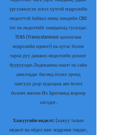
үргэлжилсэн эсвэл хүчтэй мэдрэлийн
өвдөлттэй байвал амны хөндийн CBD
тос нь өвдөлтийг намдаахад тусалдаг.
TENS (Transcutaneous цахилгаан
мэдрэлийн өдөөлт) нь нугас болон
тархи руу дамжих өвдөлтийн дохиог
бууруулдаг.Лидокаины наалт нь сайн
ажилладаг бөгөөд ихэнх оронд
лангуун дээр худалдаж авч болох
боловч зөвхөн Их Британид жороор
олгодог.
Хажуугийн өвдөлт:
(хажуу талын
өвдөлт нь оёдол шиг мэдрэмж төрдөг,