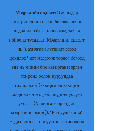
Мэдрэлийн өвдөлт:
Эмч надад
амитриптилин өгсөн боловч энэ нь
надад маш бага нөлөө үзүүлдэг ч
нойронд тусалдаг. Мэдрэлийн өвдөлт
нь "цахилгаан лугшилт эсвэл
цохилох" мэт мэдрэмж төрдөг бөгөөд
энэ нь миний бие хавирганы эргэн
тойронд болон нуруундаа
тохиолддог (хавирга нь хавирга
хоорондын мэдрэлд шүргэлцэх үед
үүсдэг. (Хавирга хоорондын
мэдрэлийн эмгэг)). "Би сууж байна"
мэдрэлийн саатал үүссэн тохиолдолд
өвдөлтийг бага зэрэг намдааж, удаан