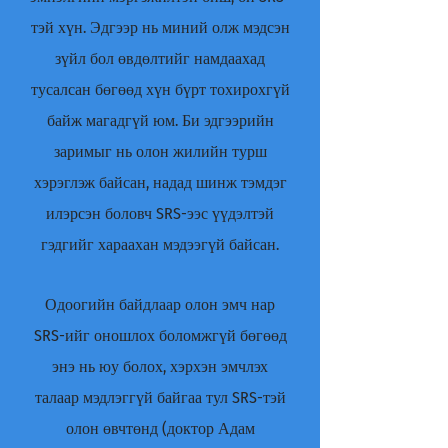
тэй хүн. Эдгээр нь миний олж мэдсэн
зүйл бол өвдөлтийг намдаахад
тусалсан бөгөөд хүн бүрт тохирохгүй
байж магадгүй юм. Би эдгээрийн
заримыг нь олон жилийн турш
хэрэглэж байсан, надад шинж тэмдэг
илэрсэн боловч SRS-ээс үүдэлтэй
гэдгийг хараахан мэдээгүй байсан.
Одоогийн байдлаар олон эмч нар
SRS-ийг оношлох боломжгүй бөгөөд
энэ нь юу болох, хэрхэн эмчлэх
талаар мэдлэггүй байгаа тул SRS-тэй
олон өвчтөнд (доктор Адам