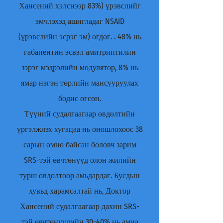
Хансений хэлснээр 83%) үрэвслийг
эмчлэхэд ашигладаг NSAID
(үрэвслийн эсрэг эм) өгдөг. . 48% нь
габапентин эсвэл амитриптилин
зэрэг мэдрэлийн модулятор, 8% нь
ямар нэгэн төрлийн мансууруулах
бодис өгсөн.
Түүний судалгаагаар өвдөлтийн
үргэлжлэх хугацаа нь оношлохоос 38
сарын өмнө байсан боловч зарим
SRS-тэй өвчтөнүүд олон жилийн
турш өвдөлтөөр амьдардаг. Бусдын
хувьд харамсалтай нь, Доктор
Хансений судалгаагаар дахин SRS-
тэй өвчтөнүүдийн 30-40% нь амиа