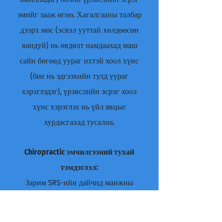
эмийг зааж өгнө. Хагалгааны талбар
дээрх мөс (эсвэл ууттай хөлдөөсөн
вандуй) нь өвдөлт намдаахад маш
сайн бөгөөд уураг ихтэй хоол хүнс
(бие нь эдгээхийн тулд уураг
хэрэглэдэг), үрэвслийн эсрэг хоол
хүнс хэрэглэх нь үйл явцыг
хурдасгахад тусална.
Chiropractic эмчилгээний тухай
тэмдэглэл:
Зарим SRS-ийн дайчид манжны
эмчтэй уулзах нь богино хугацаанд
тусалсан гэж хэлсэн боловч хэрэв