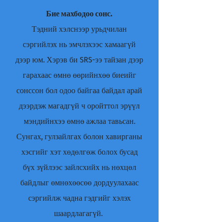
Бие махбодоо сонс.
Тэдний хэлснээр урьдчилан
сэргийлэх нь эмчлэхээс хамаагүй
дээр юм. Хэрэв би SRS-ээ тайзан дээр
гарахаас өмнө өөрийнхөө биеийг
сонссон бол одоо байгаа байдал арай
дээрдэж магадгүй ч оройттол эрүүл
мэндийнхээ өмнө ажлаа тавьсан.
Сунгах, гулзайлгах болон хавирганы
хэсгийг хэт хөдөлгөж болох бусад
бүх зүйлээс зайлсхийх нь нөхцөл
байдлыг өмнөхөөсөө дордуулахаас
сэргийлж чадна гэдгийг хэлэх
шаардлагагүй.