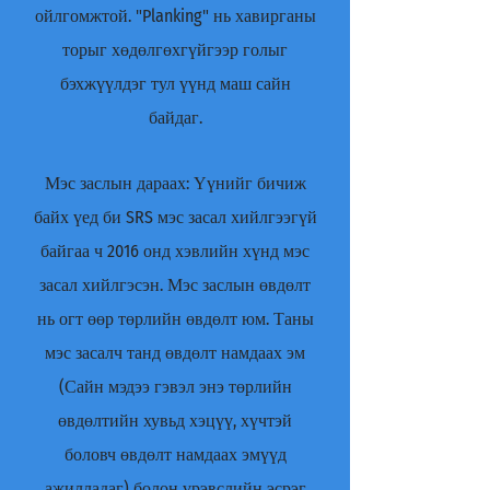
ойлгомжтой. "Planking" нь хавирганы
торыг хөдөлгөхгүйгээр голыг
бэхжүүлдэг тул үүнд маш сайн
байдаг.
Мэс заслын дараах: Үүнийг бичиж
байх үед би SRS мэс засал хийлгээгүй
байгаа ч 2016 онд хэвлийн хүнд мэс
засал хийлгэсэн. Мэс заслын өвдөлт
нь огт өөр төрлийн өвдөлт юм. Таны
мэс засалч танд өвдөлт намдаах эм
(Сайн мэдээ гэвэл энэ төрлийн
өвдөлтийн хувьд хэцүү, хүчтэй
боловч өвдөлт намдаах эмүүд
ажилладаг) болон үрэвслийн эсрэг