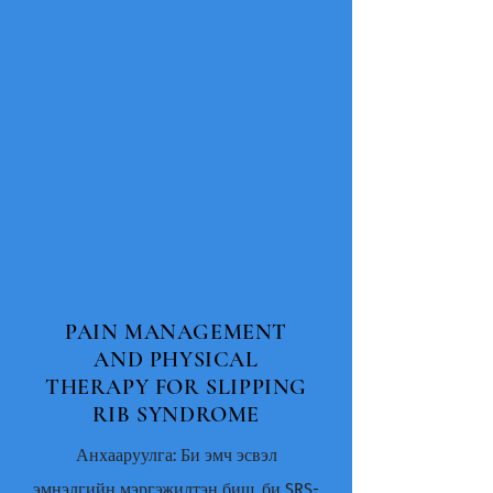
PAIN MANAGEMENT
AND PHYSICAL
THERAPY FOR SLIPPING
RIB SYNDROME
Анхааруулга: Би эмч эсвэл
эмнэлгийн мэргэжилтэн биш, би SRS-