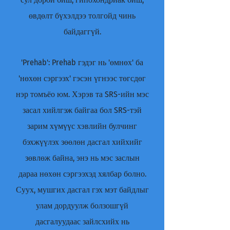
өвдөлт бүхэлдээ толгойд чинь
байдаггүй.
'Prehab': Prehab гэдэг нь 'өмнөх' ба
'нөхөн сэргээх' гэсэн үгнээс төгсдөг
нэр томъёо юм. Хэрэв та SRS-ийн мэс
засал хийлгэж байгаа бол SRS-тэй
зарим хүмүүс хэвлийн булчинг
бэхжүүлэх зөөлөн дасгал хийхийг
зөвлөж байна, энэ нь мэс заслын
дараа нөхөн сэргээхэд хялбар болно.
Суух, мушгих дасгал гэх мэт байдлыг
улам дордуулж болзошгүй
дасгалуудаас зайлсхийх нь