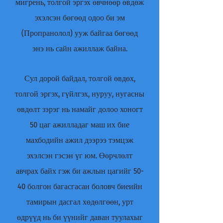
мигрень, толгой эргэх өвчнөөр өвдөж
эхэлсэн бөгөөд одоо би эм
(Пропранолол) ууж байгаа бөгөөд
энэ нь сайн ажиллаж байна.
Сул дорой байдал, толгой өвдөх,
толгой эргэх, гүйлгэх, нуруу, нугасны
өвдөлт зэрэг нь намайг долоо хоногт
50 цаг ажилладаг маш их бие
махбодийн ажил дээрээ тэмцэж
эхэлсэн гэсэн үг юм. Өөрчлөлт
авчрах байх гэж би ажлын цагийг 50-
40 болгон багасгасан боловч биеийн
тамирын дасгал хөдөлгөөн, урт
өдрүүд нь би үүнийг даван туулахыг