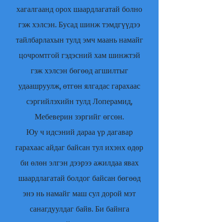
хагалгаанд орох шаардлагатай болно
гэж хэлсэн. Бусад шинж тэмдгүүдээ
тайлбарлахын тулд эмч маань намайг
цочромтгой гэдэсний хам шинжтэй
гэж хэлсэн бөгөөд агшилтыг
удаашруулж, өтгөн ялгадас гарахаас
сэргийлэхийн тулд Лоперамид,
Мебеверин зэргийг өгсөн.
Юу ч идсэний дараа үр дагавар
гарахаас айдаг байсан тул ихэнх өдөр
би өлөн элгэн дээрээ ажилдаа явах
шаардлагатай болдог байсан бөгөөд
энэ нь намайг маш сул дорой мэт
санагдуулдаг байв. Би байнга