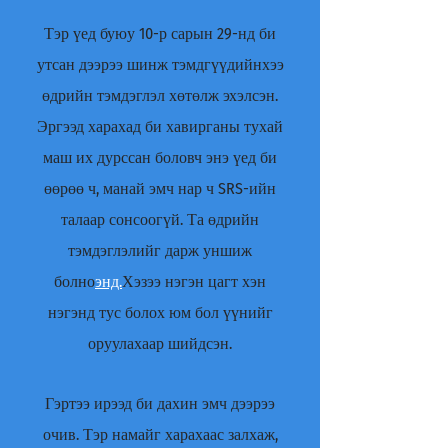
Тэр үед буюу 10-р сарын 29-нд би
утсан дээрээ шинж тэмдгүүдийнхээ
өдрийн тэмдэглэл хөтөлж эхэлсэн.
Эргээд харахад би хавирганы тухай
маш их дурссан боловч энэ үед би
өөрөө ч, манай эмч нар ч SRS-ийн
талаар сонсоогүй. Та өдрийн
тэмдэглэлийг дарж уншиж
болно
энд.
Хэзээ нэгэн цагт хэн
нэгэнд тус болох юм бол үүнийг
оруулахаар шийдсэн.
Гэртээ ирээд би дахин эмч дээрээ
очив. Тэр намайг харахаас залхаж,