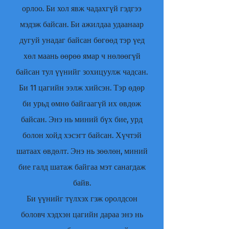
орлоо. Би хол явж чадахгүй гэдгээ
мэдэж байсан. Би ажилдаа удаанаар
дугуй унадаг байсан бөгөөд тэр үед
хөл маань өөрөө ямар ч нөлөөгүй
байсан тул үүнийг зохицуулж чадсан.
Би 11 цагийн ээлж хийсэн. Тэр өдөр
би урьд өмнө байгаагүй их өвдөж
байсан. Энэ нь миний бүх бие, урд
болон хойд хэсэгт байсан. Хүчтэй
шатаах өвдөлт. Энэ нь зөөлөн, миний
бие галд шатаж байгаа мэт санагдаж
байв.
Би үүнийг түлхэх гэж оролдсон
боловч хэдхэн цагийн дараа энэ нь