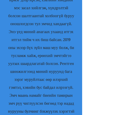
мэс засал хийлгэж, хүндрэлтэй
болсон шалтгаантай холбоогүй буруу
оношлогдсон тул эмчид хандаагүй.
Энэ үед миний анагаах ухаанд итгэх
итгэл тийм ч их биш байсан. 2019
оны эхээр бүх зүйл маш муу болж, би
тусламж хайж, ерөнхий эмчтэйгээ
уулзах шаардлагатай болсон. Рентген
шинжилгээнд миний нуруунд бага
зэрэг муруйлтаас өөр илэрхий
гэмтэл, хэвийн бус байдал илрээгүй.
Эмч маань намайг биеийн тамирын
эмч рүү чиглүүлсэн бөгөөд тэр надад
нурууны булчинг бэхжүүлэх хэрэгтэй