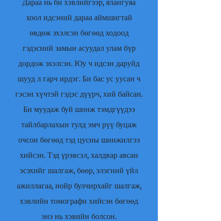
Дараа нь би хэвлийгээр, ялангуяа
хоол идсэний дараа аймшигтай
өвдөж эхэлсэн бөгөөд ходоод
гэдэсний замын асуудал улам бүр
дордож эхэлсэн. Юу ч идсэн даруйд
шууд л гарч ирдэг. Би бас ус уусан ч
гэсэн хүчтэй гэдэс дүүрч, хий байсан.
Би муудаж буй шинж тэмдгүүдээ
тайлбарлахын тулд эмч рүү буцаж
очсон бөгөөд тэд цусны шинжилгээ
хийсэн. Тэд үрэвсэл, халдвар авсан
эсэхийг шалгаж, бөөр, элэгний үйл
ажиллагаа, нойр булчирхайг шалгаж,
хэвлийн томографи хийсэн бөгөөд
энэ нь хэвийн болсон.