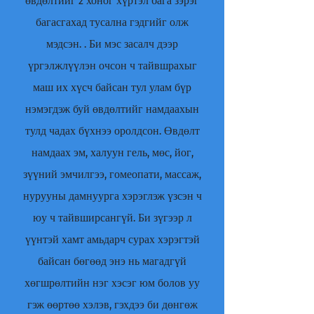
өвдөлтийг 2 хоног хүртэл бага зэрэг
багасгахад тусална гэдгийг олж
мэдсэн. . Би мэс засалч дээр
үргэлжлүүлэн очсон ч тайвшрахыг
маш их хүсч байсан тул улам бүр
нэмэгдэж буй өвдөлтийг намдаахын
тулд чадах бүхнээ оролдсон. Өвдөлт
намдаах эм, халуун гель, мөс, йог,
зүүний эмчилгээ, гомеопати, массаж,
нурууны дамнуурга хэрэглэж үзсэн ч
юу ч тайвширсангүй. Би зүгээр л
үүнтэй хамт амьдарч сурах хэрэгтэй
байсан бөгөөд энэ нь магадгүй
хөгшрөлтийн нэг хэсэг юм болов уу
гэж өөртөө хэлэв, гэхдээ би дөнгөж