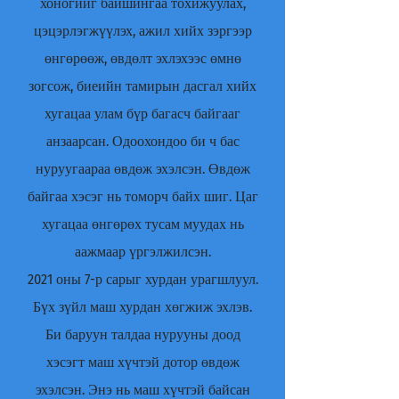
хоногийг байшингаа тохижуулах,
цэцэрлэгжүүлэх, ажил хийх зэргээр
өнгөрөөж, өвдөлт эхлэхээс өмнө
зогсож, биеийн тамирын дасгал хийх
хугацаа улам бүр багасч байгааг
анзаарсан. Одоохондоо би ч бас
нуруугаараа өвдөж эхэлсэн. Өвдөж
байгаа хэсэг нь томорч байх шиг. Цаг
хугацаа өнгөрөх тусам муудах нь
аажмаар үргэлжилсэн.
2021 оны 7-р сарыг хурдан урагшлуул.
Бүх зүйл маш хурдан хөгжиж эхлэв.
Би баруун талдаа нурууны доод
хэсэгт маш хүчтэй дотор өвдөж
эхэлсэн. Энэ нь маш хүчтэй байсан