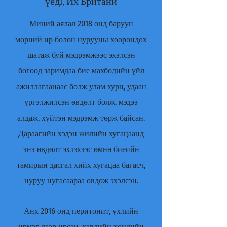
үед), Их Британи
Миний аялал 2018 онд баруун
мөрний ир болон нурууны хоорондох
шатаж буй мэдрэмжээс эхэлсэн
бөгөөд заримдаа бие махбодийн үйл
ажиллагаанаас болж улам хурц, удаан
үргэлжилсэн өвдөлт болж, мэдээ
алдаж, хүйтэн мэдрэмж төрж байсан.
Дараагийн хэдэн жилийн хугацаанд
энэ өвдөлт эхлэхээс өмнө биеийн
тамирын дасгал хийх хугацаа багасч,
нуруу нугасаараа өвдөж эхэлсэн.
Анх 2016 онд перитонит, үхлийн
ирмэг дээр ирсэн, хэвлийн хөндийн