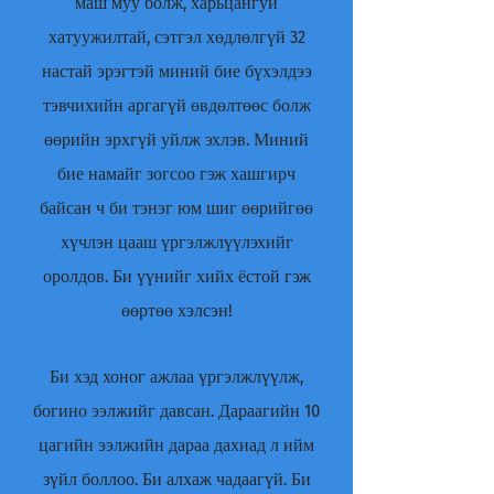
маш муу болж, харьцангуй
хатуужилтай, сэтгэл хөдлөлгүй 32
настай эрэгтэй миний бие бүхэлдээ
тэвчихийн аргагүй өвдөлтөөс болж
өөрийн эрхгүй уйлж эхлэв. Миний
бие намайг зогсоо гэж хашгирч
байсан ч би тэнэг юм шиг өөрийгөө
хүчлэн цааш үргэлжлүүлэхийг
оролдов. Би үүнийг хийх ёстой гэж
өөртөө хэлсэн!
Би хэд хоног ажлаа үргэлжлүүлж,
богино ээлжийг давсан. Дараагийн 10
цагийн ээлжийн дараа дахиад л ийм
зүйл боллоо. Би алхаж чадаагүй. Би