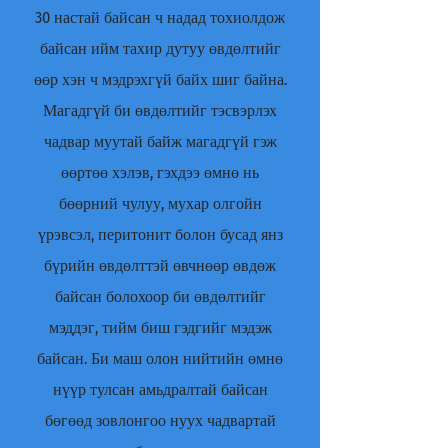
30 настай байсан ч надад тохиолдож
байсан ийм тахир дутуу өвдөлтийг
өөр хэн ч мэдрэхгүй байх шиг байна.
Магадгүй би өвдөлтийг тэсвэрлэх
чадвар муутай байж магадгүй гэж
өөртөө хэлэв, гэхдээ өмнө нь
бөөрний чулуу, мухар олгойн
үрэвсэл, перитонит болон бусад янз
бүрийн өвдөлттэй өвчнөөр өвдөж
байсан болохоор би өвдөлтийг
мэддэг, тийм биш гэдгийг мэдэж
байсан. Би маш олон нийтийн өмнө
нүүр тулсан амьдралтай байсан
бөгөөд зовлонгоо нуух чадвартай