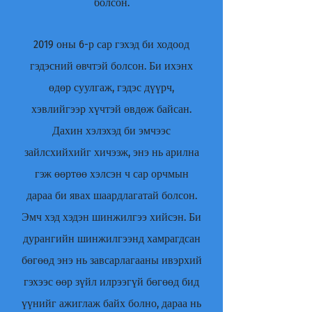
болсон.
2019 оны 6-р сар гэхэд би ходоод
гэдэсний өвчтэй болсон. Би ихэнх
өдөр суулгаж, гэдэс дүүрч,
хэвлийгээр хүчтэй өвдөж байсан.
Дахин хэлэхэд би эмчээс
зайлсхийхийг хичээж, энэ нь арилна
гэж өөртөө хэлсэн ч сар орчмын
дараа би явах шаардлагатай болсон.
Эмч хэд хэдэн шинжилгээ хийсэн. Би
дурангийн шинжилгээнд хамрагдсан
бөгөөд энэ нь завсарлагааны ивэрхий
гэхээс өөр зүйл илрээгүй бөгөөд бид
үүнийг ажиглаж байх болно, дараа нь