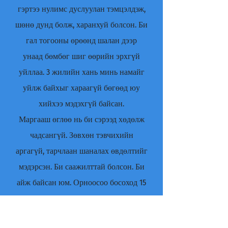
гэртээ нулимс дуслуулан тэмцэлдэж,
шөнө дунд болж, харанхуй болсон. Би
гал тогооны өрөөнд шалан дээр
унаад бөмбөг шиг өөрийн эрхгүй
уйллаа. 3 жилийн хань минь намайг
уйлж байхыг хараагүй бөгөөд юу
хийхээ мэдэхгүй байсан.
Маргааш өглөө нь би сэрээд хөдөлж
чадсангүй. Зөвхөн тэвчихийн
аргагүй, тарчлаан шаналах өвдөлтийг
мэдэрсэн. Би саажилттай болсон. Би
айж байсан юм. Орноосоо босоход 15
минут болсон. Би дарга руугаа
утасдаж, хөдөлж чадахгүй байгаа тул