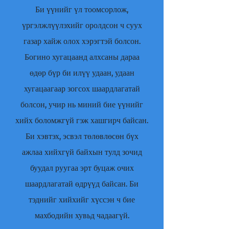
Би үүнийг үл тоомсорлож,
үргэлжлүүлэхийг оролдсон ч суух
газар хайж олох хэрэгтэй болсон.
Богино хугацаанд алхсаны дараа
өдөр бүр би илүү удаан, удаан
хугацаагаар зогсох шаардлагатай
болсон, учир нь миний бие үүнийг
хийх боломжгүй гэж хашгирч байсан.
Би хэвтэх, эсвэл төлөвлөсөн бүх
ажлаа хийхгүй байхын тулд зочид
буудал руугаа эрт буцаж очих
шаардлагатай өдрүүд байсан. Би
тэднийг хийхийг хүссэн ч бие
махбодийн хувьд чадаагүй.