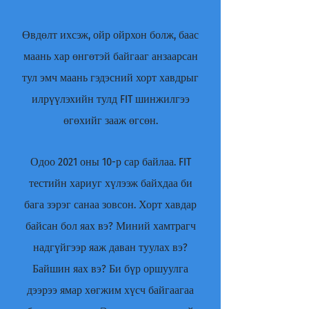
Өвдөлт ихсэж, ойр ойрхон болж, баас
маань хар өнгөтэй байгааг анзаарсан
тул эмч маань гэдэсний хорт хавдрыг
илрүүлэхийн тулд FIT шинжилгээ
өгөхийг зааж өгсөн.
Одоо 2021 оны 10-р сар байлаа. FIT
тестийн хариуг хүлээж байхдаа би
бага зэрэг санаа зовсон. Хорт хавдар
байсан бол яах вэ? Миний хамтрагч
надгүйгээр яаж даван туулах вэ?
Байшин яах вэ? Би бүр оршуулга
дээрээ ямар хөгжим хүсч байгаагаа