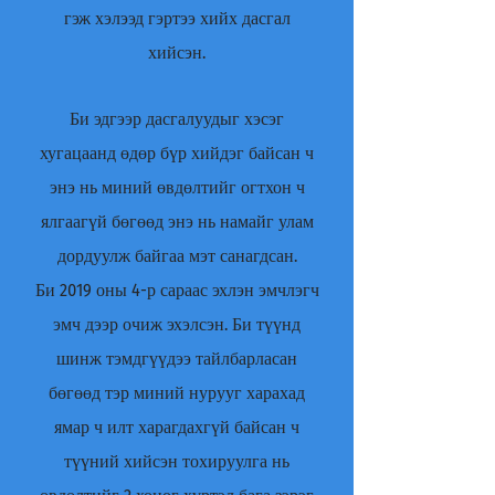
гэж хэлээд гэртээ хийх дасгал
хийсэн.
Би эдгээр дасгалуудыг хэсэг
хугацаанд өдөр бүр хийдэг байсан ч
энэ нь миний өвдөлтийг огтхон ч
ялгаагүй бөгөөд энэ нь намайг улам
дордуулж байгаа мэт санагдсан.
Би 2019 оны 4-р сараас эхлэн эмчлэгч
эмч дээр очиж эхэлсэн. Би түүнд
шинж тэмдгүүдээ тайлбарласан
бөгөөд тэр миний нурууг харахад
ямар ч илт харагдахгүй байсан ч
түүний хийсэн тохируулга нь