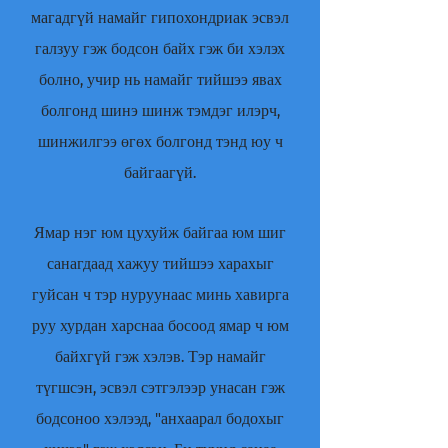
магадгүй намайг гипохондриак эсвэл
галзуу гэж бодсон байх гэж би хэлэх
болно, учир нь намайг тийшээ явах
болгонд шинэ шинж тэмдэг илэрч,
шинжилгээ өгөх болгонд тэнд юу ч
байгаагүй.
Ямар нэг юм цухуйж байгаа юм шиг
санагдаад хажуу тийшээ харахыг
гуйсан ч тэр нуруунаас минь хавирга
руу хурдан харснаа босоод ямар ч юм
байхгүй гэж хэлэв. Тэр намайг
түгшсэн, эсвэл сэтгэлээр унасан гэж
бодсоноо хэлээд, "анхаарал бодохыг