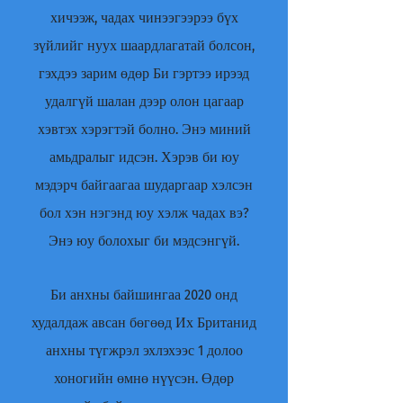
хичээж, чадах чинээгээрээ бүх
зүйлийг нуух шаардлагатай болсон,
гэхдээ зарим өдөр Би гэртээ ирээд
удалгүй шалан дээр олон цагаар
хэвтэх хэрэгтэй болно. Энэ миний
амьдралыг идсэн. Хэрэв би юу
мэдэрч байгаагаа шударгаар хэлсэн
бол хэн нэгэнд юу хэлж чадах вэ?
Энэ юу болохыг би мэдсэнгүй.
Би анхны байшингаа 2020 онд
худалдаж авсан бөгөөд Их Британид
анхны түгжрэл эхлэхээс 1 долоо
хоногийн өмнө нүүсэн. Өдөр