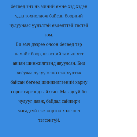
бөгөөд энэ нь миний өмнө хэд хэдэн
удаа тохиолдож байсан бөөрний
чулуунаас үүдэлтэй өвдөлттэй төстэй
юм.
Би эмч дээрээ очсон бөгөөд тэр
намайг бөөр, шээсний замын хэт
авиан шинжилгээнд явуулсан. Бид
хоёулаа чулуу олно гэж хүлээж
байсан бөгөөд шинжилгээний хариу
сөрөг гарсанд гайхсан. Магадгүй би
чулууг давж, байдал сайжирч
магадгүй гэж өөртөө хэлсэн ч
тэгсэнгүй.