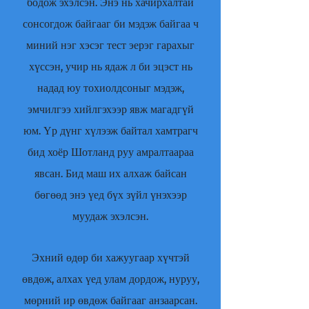
бодож эхэлсэн. Энэ нь хачирхалтай
сонсогдож байгааг би мэдэж байгаа ч
миний нэг хэсэг тест эерэг гарахыг
хүссэн, учир нь ядаж л би эцэст нь
надад юу тохиолдсоныг мэдэж,
эмчилгээ хийлгэхээр явж магадгүй
юм. Үр дүнг хүлээж байтал хамтрагч
бид хоёр Шотланд руу амралтаараа
явсан. Бид маш их алхаж байсан
бөгөөд энэ үед бүх зүйл үнэхээр
муудаж эхэлсэн.
Эхний өдөр би хажуугаар хүчтэй
өвдөж, алхах үед улам дордож, нуруу,
мөрний ир өвдөж байгааг анзаарсан.