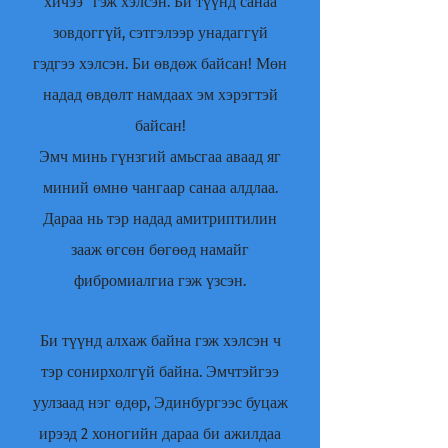
хичээ" гэж хэлсэн. Би түүнд санаа
зовдоггүй, сэтгэлээр унадаггүй
гэдгээ хэлсэн. Би өвдөж байсан! Мөн
надад өвдөлт намдаах эм хэрэгтэй
байсан!
Эмч минь гүнзгий амьсгаа аваад яг
миний өмнө чангаар санаа алдлаа.
Дараа нь тэр надад амитриптилин
зааж өгсөн бөгөөд намайг
фибромиалгиа гэж үзсэн.
Би түүнд алхаж байна гэж хэлсэн ч
тэр сонирхолгүй байна. Эмчтэйгээ
уулзаад нэг өдөр, Эдинбургээс буцаж
ирээд 2 хоногийн дараа би ажилдаа