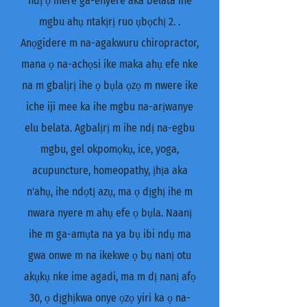
ndị ọ mere ga-enyere aka belata ihe
mgbu ahụ ntakịrị ruo ụbọchị 2. .
Anọgidere m na-agakwuru chiropractor,
mana ọ na-achọsi ike maka ahụ efe nke
na m gbalịrị ihe ọ bụla ọzọ m nwere ike
iche iji mee ka ihe mgbu na-arịwanye
elu belata. Agbalịrị m ihe ndị na-egbu
mgbu, gel okpomọkụ, ice, yoga,
acupuncture, homeopathy, ịhịa aka
n'ahụ, ihe ndọtị azụ, ma ọ dịghị ihe m
nwara nyere m ahụ efe ọ bụla. Naanị
ihe m ga-amụta na ya bụ ibi ndụ ma
gwa onwe m na ikekwe ọ bụ nanị otu
akụkụ nke ime agadi, ma m dị nanị afọ
30, ọ dịghịkwa onye ọzọ yiri ka ọ na-