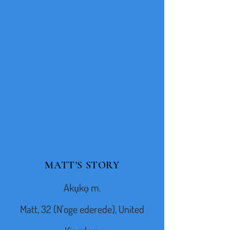
MATT'S STORY
Akụkọ m.
Matt, 32 (N'oge ederede), United