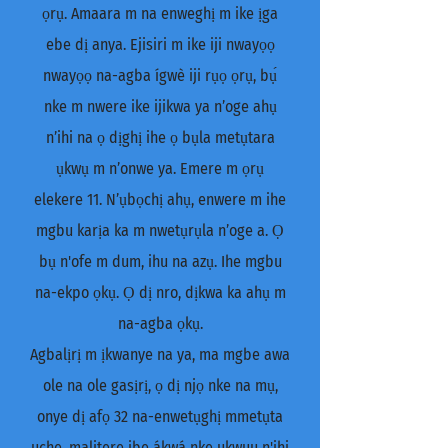
ọrụ. Amaara m na enweghị m ike ịga
ebe dị anya. Ejisiri m ike iji nwayọọ
nwayọọ na-agba ígwè iji rụọ ọrụ, bụ́
nke m nwere ike ijikwa ya n’oge ahụ
n’ihi na ọ dịghị ihe ọ bụla metụtara
ụkwụ m n’onwe ya. Emere m ọrụ
elekere 11. N’ụbọchị ahụ, enwere m ihe
mgbu karịa ka m nwetụrụla n’oge a. Ọ
bụ n'ofe m dum, ihu na azụ. Ihe mgbu
na-ekpo ọkụ. Ọ dị nro, dịkwa ka ahụ m
na-agba ọkụ.
Agbalịrị m ịkwanye na ya, ma mgbe awa
ole na ole gasịrị, ọ dị njọ nke na mụ,
onye dị afọ 32 na-enwetụghị mmetụta
uche, malitere ibe ákwá nke ukwuu n'ihi