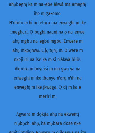
ahụbeghị ka m na-ebe ákwá ma amaghị
ihe m ga-eme.
N'ụtụtụ echi m tetara ma enweghị m ike
ịmegharị. Ọ bụghị naanị na ọ na-enwe
ahụ mgbu na-egbu mgbu. Enwere m
ahụ mkpọnwụ. Ụjọ tụrụ m. O were m
nkeji iri na ise ka m si n'àkwà bilie.
Akpọrọ m onyeisi m ma gwa ya na
enweghị m ike ịbanye n'ọrụ n'ihi na
enweghị m ike ịkwaga. Ọ dị m ka e
meriri m.
Agwara m dọkịta ahụ na ekwentị
n'ụbọchị ahụ, ha mụbara dose nke
Amitriptyline. Enwere m olileanya na izu