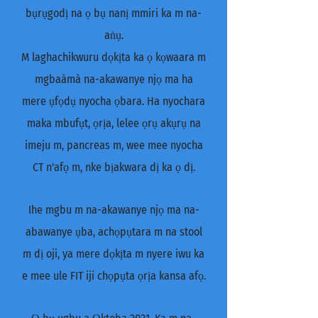
bụrụgodị na ọ bụ nanị mmiri ka m na-
aṅụ.
M laghachikwuru dọkịta ka ọ kọwaara m
mgbaàmà na-akawanye njọ ma ha
mere ụfọdụ nyocha ọbara. Ha nyochara
maka mbufụt, ọrịa, lelee ọrụ akụrụ na
imeju m, pancreas m, wee mee nyocha
CT n'afọ m, nke bịakwara dị ka ọ dị.
Ihe mgbu m na-akawanye njọ ma na-
abawanye ụba, achọpụtara m na stool
m dị oji, ya mere dọkịta m nyere iwu ka
e mee ule FIT iji chọpụta ọrịa kansa afọ.