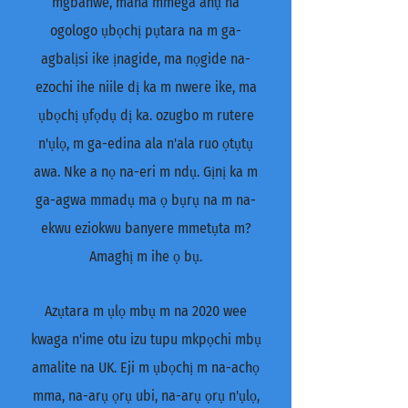
mgbanwe, mana mmega ahụ na
ogologo ụbọchị pụtara na m ga-
agbalịsi ike ịnagide, ma nọgide na-
ezochi ihe niile dị ka m nwere ike, ma
ụbọchị ụfọdụ dị ka. ozugbo m rutere
n'ụlọ, m ga-edina ala n'ala ruo ọtụtụ
awa. Nke a nọ na-eri m ndụ. Gịnị ka m
ga-agwa mmadụ ma ọ bụrụ na m na-
ekwu eziokwu banyere mmetụta m?
Amaghị m ihe ọ bụ.
Azụtara m ụlọ mbụ m na 2020 wee
kwaga n'ime otu izu tupu mkpọchi mbụ
amalite na UK. Eji m ụbọchị m na-achọ
mma, na-arụ ọrụ ubi, na-arụ ọrụ n'ụlọ,