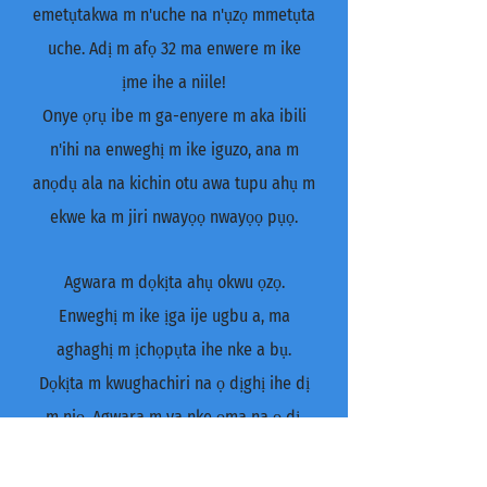
emetụtakwa m n'uche na n'ụzọ mmetụta
uche. Adị m afọ 32 ma enwere m ike
ịme ihe a niile!
Onye ọrụ ibe m ga-enyere m aka ibili
n'ihi na enweghị m ike iguzo, ana m
anọdụ ala na kichin otu awa tupu ahụ m
ekwe ka m jiri nwayọọ nwayọọ pụọ.
Agwara m dọkịta ahụ okwu ọzọ.
Enweghị m ike ịga ije ugbu a, ma
aghaghị m ịchọpụta ihe nke a bụ.
Dọkịta m kwughachiri na ọ dịghị ihe dị
m njọ. Agwara m ya nke ọma na ọ dị.
Anaghị m eme nke a! M na-echeta
kpọmkwem okwu ya. "Ọ bụrụ na anyị