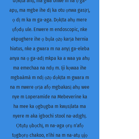
dọkịta ahụ, ma gwa onwe m na ọ ga-
apụ, ma mgbe ihe dị ka otu ọnwa gasịrị,
ọ dị m ka m ga-aga. Dọkịta ahụ mere
ụfọdụ ule. Enwere m endoscopic, nke
ekpughere ihe ọ bụla ọzọ karịa hernia
hiatus, nke a gwara m na anyị ga-eleba
anya na ọ ga-adị mkpa ka a waa ya ahụ
ma emechaa na ndụ m. Iji kọwaa ihe
mgbaàmà m ndị ọzọ dọkịta m gwara m
na m nwere ọrịa afọ mgbakasị ahụ wee
nye m Loperamide na Mebeverine ka
ha mee ka ọgbụgba m kwụsịlata ma
nyere m aka igbochi stool na-adịghị.
Ọtụtụ ụbọchị, m na-aga ọrụ n’afọ
tọgbọrọ chakoo, n’ihi na m na-atụ ụjọ