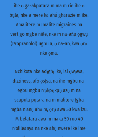
ihe ọ ga-akpatara m ma m rie ihe ọ
bụla, nke a mere ka ahụ́ gharazie m ike.
Amalitere m ịmalite migraines na
vertigo mgbe niile, nke m na-aṅụ ọgwụ
(Propranolol) ugbu a, ọ na-arụkwa ọrụ
nke ọma.
Nchikota nke adịghị ike, isi ọwụwa,
dizziness, afọ ọsịsa, na ihe mgbu na-
egbu mgbu n'ọkpụkpụ azụ m na
scapula pụtara na m malitere ịgba
mgba n'anụ ahụ m, ọrụ awa 50 kwa izu.
M belatara awa m maka 50 ruo 40
n'olileanya na nke ahụ nwere ike ime