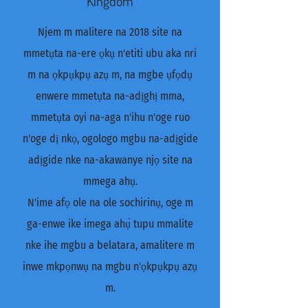
Kingdom
Njem m malitere na 2018 site na
mmetụta na-ere ọkụ n'etiti ubu aka nri
m na ọkpụkpụ azụ m, na mgbe ụfọdụ
enwere mmetụta na-adịghị mma,
mmetụta oyi na-aga n'ihu n'oge ruo
n'oge dị nkọ, ogologo mgbu na-adịgide
adịgide nke na-akawanye njọ site na
mmega ahụ.
N'ime afọ ole na ole sochirinụ, oge m
ga-enwe ike imega ahụ́ tupu mmalite
nke ihe mgbu a belatara, amalitere m
inwe mkpọnwụ na mgbu n'ọkpụkpụ azụ
m.