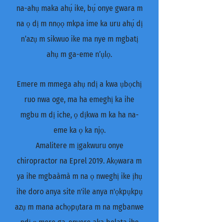
na-ahụ maka ahụ́ ike, bụ́ onye gwara m
na ọ dị m nnọọ mkpa ime ka uru ahụ́ dị
n’azụ m sikwuo ike ma nye m mgbatị
ahụ m ga-eme n’ụlọ.
Emere m mmega ahụ ndị a kwa ụbọchị
ruo nwa oge, ma ha emeghị ka ihe
mgbu m dị iche, ọ dịkwa m ka ha na-
eme ka ọ ka njọ.
Amalitere m ịgakwuru onye
chiropractor na Eprel 2019. Akọwara m
ya ihe mgbaàmà m na ọ nweghị ike ịhụ
ihe doro anya site n'ile anya n'ọkpụkpụ
azụ m mana achọpụtara m na mgbanwe