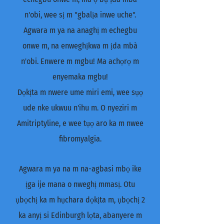
n'obi, wee sị m "gbalịa inwe uche".
Agwara m ya na anaghị m echegbu
onwe m, na enweghịkwa m ịda mbà
n'obi. Enwere m mgbu! Ma achọrọ m
enyemaka mgbu!
Dọkịta m nwere ume miri emi, wee sụọ
ude nke ukwuu n'ihu m. O nyeziri m
Amitriptyline, e wee tụọ aro ka m nwee
fibromyalgia.
Agwara m ya na m na-agbasi mbọ ike
ịga ije mana o nweghị mmasị. Otu
ụbọchị ka m hụchara dọkịta m, ụbọchị 2
ka anyị si Edinburgh lọta, abanyere m