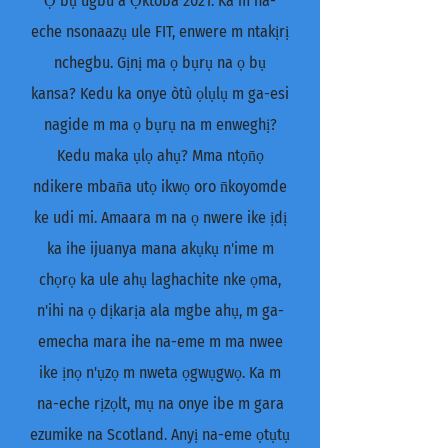
Ọ bụ ugbu a Ọktoba 2021. Ka m na-
eche nsonaazụ ule FIT, enwere m ntakịrị
nchegbu. Gịnị ma ọ bụrụ na ọ bụ
kansa? Kedu ka onye òtù ọlụlụ m ga-esi
nagide m ma ọ bụrụ na m enweghị?
Kedu maka ụlọ ahụ? Mma ntọn̄ọ
ndikere mban̄a utọ ikwọ oro n̄koyomde
ke udi mi. Amaara m na ọ nwere ike ịdị
ka ihe ijuanya mana akụkụ n'ime m
chọrọ ka ule ahụ laghachite nke ọma,
n'ihi na ọ dịkarịa ala mgbe ahụ, m ga-
emecha mara ihe na-eme m ma nwee
ike ịnọ n'ụzọ m nweta ọgwụgwọ. Ka m
na-eche rịzọlt, mụ na onye ibe m gara
ezumike na Scotland. Anyị na-eme ọtụtụ