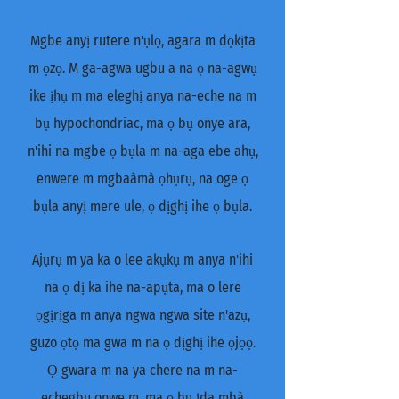
Mgbe anyị rutere n'ụlọ, agara m dọkịta
m ọzọ. M ga-agwa ugbu a na ọ na-agwụ
ike ịhụ m ma eleghị anya na-eche na m
bụ hypochondriac, ma ọ bụ onye ara,
n'ihi na mgbe ọ bụla m na-aga ebe ahụ,
enwere m mgbaàmà ọhụrụ, na oge ọ
bụla anyị mere ule, ọ dịghị ihe ọ bụla.
Ajụrụ m ya ka o lee akụkụ m anya n'ihi
na ọ dị ka ihe na-apụta, ma o lere
ọgịrịga m anya ngwa ngwa site n'azụ,
guzo ọtọ ma gwa m na ọ dịghị ihe ọjọọ.
Ọ gwara m na ya chere na m na-
echegbu onwe m, ma ọ bụ ịda mbà