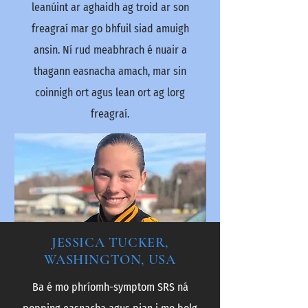
leanúint ar aghaidh ag troid ar son
freagraí mar go bhfuil siad amuigh
ansin. Ní rud meabhrach é nuair a
thagann easnacha amach, mar sin
coinnigh ort agus lean ort ag lorg
freagraí.
JESSICA TUCKER,
WASHINGTON, USA
Ba é mo phríomh-symptom SRS ná