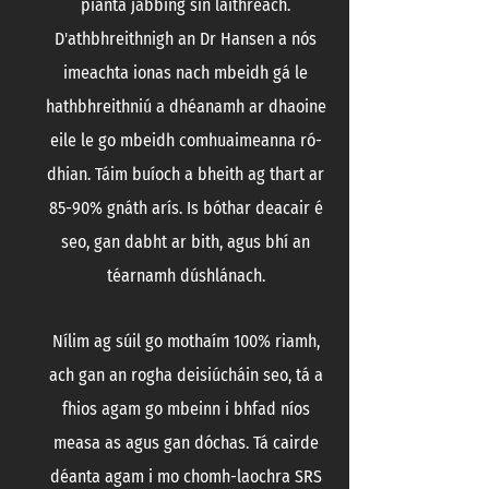
pianta jabbing sin láithreach.
D'athbhreithnigh an Dr Hansen a nós
imeachta ionas nach mbeidh gá le
hathbhreithniú a dhéanamh ar dhaoine
eile le go mbeidh comhuaimeanna ró-
dhian. Táim buíoch a bheith ag thart ar
85-90% gnáth arís. Is bóthar deacair é
seo, gan dabht ar bith, agus bhí an
téarnamh dúshlánach.
Nílim ag súil go mothaím 100% riamh,
ach gan an rogha deisiúcháin seo, tá a
fhios agam go mbeinn i bhfad níos
measa as agus gan dóchas. Tá cairde
déanta agam i mo chomh-laochra SRS