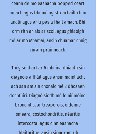
ceann de mo easnacha popped ceart
amach agus bhí mé ag streachailt chun
análú agus ar tí pas a fháil amach. Bhí
orm rith ar ais ar scoil agus ghlaoigh
mé ar mo Mhamaí, ansin chuamar chuig
cúram práinneach.
Thóg sé thart ar 6 mhí ina dhiaidh sin
diagnóis a fháil agus ansin máinliacht
ach san am sin chonaic mé 2 dhosaen
dochtúirí. Diagnóisíodh mé le niúmóine,
bronchitis, airtreapóróis, éidéime
smeara, costochondritis, néaritis
intercostal agus cinn easnacha
díláithrithe, ansin siondróm rib