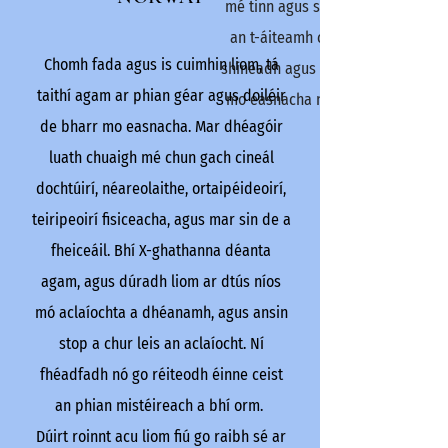
mé tinn agus sa tréimhse sin bhr
an t-áiteamh chun mo chorp uach
Chomh fada agus is cuimhin liom, tá
shíneadh agus bhraith mé cliceáil 
taithí agam ar phian géar agus doiléir
mo easnacha níos ísle, níor ghort
de bharr mo easnacha. Mar dhéagóir
ag an am, ach tar éis tamaill thos
luath chuaigh mé chun gach cineál
rib ag sleamhnú. , d'éirigh sé an
dochtúirí, néareolaithe, ortaipéideoirí,
agus thosaigh sé ag gortú beagán
teiripeoirí fisiceacha, agus mar sin de a
bliana anuas bhí orm mo rib a pho
fheiceáil. Bhí X-ghathanna déanta
ais i bhfeidhm go minic in aghaidh
agam, agus dúradh liom ar dtús níos
agus tá an phian ag dul chun cinn
mó aclaíochta a dhéanamh, agus ansin
leor speisialtóirí leighis feicthe
stop a chur leis an aclaíocht. Ní
agus bhí cuma aisteach orthu go lé
fhéadfadh nó go réiteodh éinne ceist
n-aghaidh nuair a dúirt mé leo ag
an phian mistéireach a bhí orm.
dóibh a bhraitheann cad a bhí ag 
Dúirt roinnt acu liom fiú go raibh sé ar
Dúradh liom go raibh sé rud ar bi