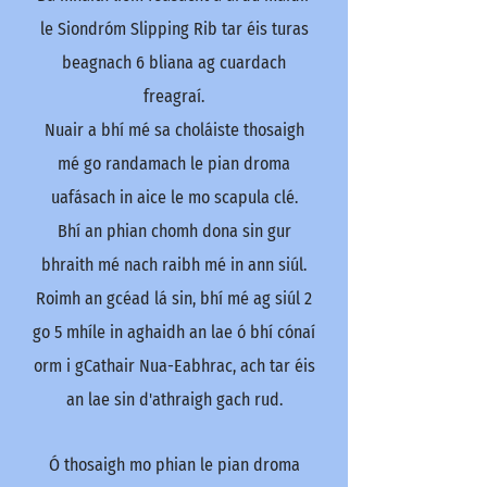
le Siondróm Slipping Rib tar éis turas
beagnach 6 bliana ag cuardach
freagraí.
Nuair a bhí mé sa choláiste thosaigh
mé go randamach le pian droma
uafásach in aice le mo scapula clé.
Bhí an phian chomh dona sin gur
bhraith mé nach raibh mé in ann siúl.
Roimh an gcéad lá sin, bhí mé ag siúl 2
go 5 mhíle in aghaidh an lae ó bhí cónaí
orm i gCathair Nua-Eabhrac, ach tar éis
an lae sin d'athraigh gach rud.
Ó thosaigh mo phian le pian droma