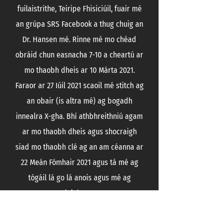
fuilaistrithe, Teiripe Fhisiciúil, fuair mé
an grúpa SRS Facebook a thug chuig an
Dr. Hansen mé. Rinne mé mo chéad
obráid chun easnacha 7-10 a cheartú ar
mo thaobh dheis ar 10 Márta 2021.
Faraor ar 27 Iúil 2021 scaoil mé stitch ag
an obair (is altra mé) ag bogadh
innealra X-gha. Bhí athbhreithniú agam
ar mo thaobh dheis agus shocraigh
siad mo thaobh clé ag an am céanna ar
22 Meán Fómhair 2021 agus tá mé ag
tógáil lá go lá anois agus mé ag
leigheas.
Iontaobhas do chorp, scíth fiú nuair is