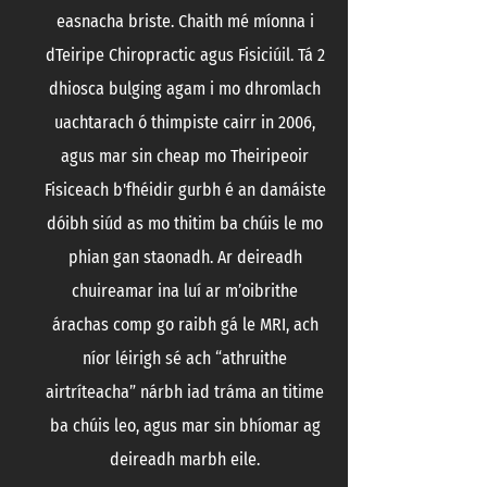
easnacha briste. Chaith mé míonna i
dTeiripe Chiropractic agus Fisiciúil. Tá 2
dhiosca bulging agam i mo dhromlach
uachtarach ó thimpiste cairr in 2006,
agus mar sin cheap mo Theiripeoir
Fisiceach b'fhéidir gurbh é an damáiste
dóibh siúd as mo thitim ba chúis le mo
phian gan staonadh. Ar deireadh
NICOLE VISSER
, THE
chuireamar ina luí ar m’oibrithe
NETHERLANDS
árachas comp go raibh gá le MRI, ach
níor léirigh sé ach “athruithe
airtríteacha” nárbh iad tráma an titime
ba chúis leo, agus mar sin bhíomar ag
deireadh marbh eile.