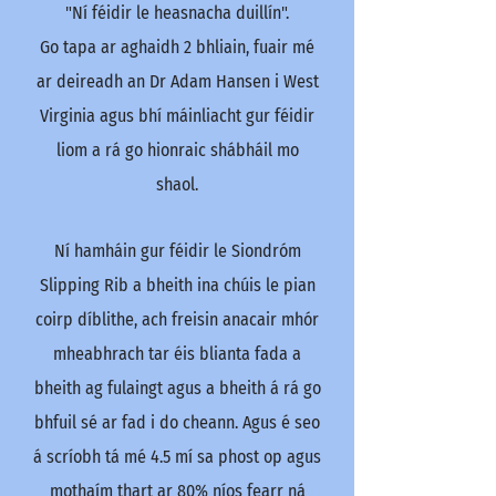
"Ní féidir le heasnacha duillín".
Go tapa ar aghaidh 2 bhliain, fuair mé
ar deireadh an Dr Adam Hansen i West
Virginia agus bhí máinliacht gur féidir
liom a rá go hionraic shábháil mo
shaol.
Ní hamháin gur féidir le Siondróm
Slipping Rib a bheith ina chúis le pian
coirp díblithe, ach freisin anacair mhór
mheabhrach tar éis blianta fada a
bheith ag fulaingt agus a bheith á rá go
bhfuil sé ar fad i do cheann. Agus é seo
á scríobh tá mé 4.5 mí sa phost op agus
mothaím thart ar 80% níos fearr ná