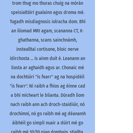
trom thug mo thuras chuig na mórán
speisialtóirí gualainn agus droma mé.
Tugadh misdiagnosis iolracha dom. Bhí
an iliomad MRI agam, scananna CT, X-
ghathanna, scans sainchnámh,
instealltaí cortisone, bloic nerve
idirchosta ... is ainm duit é. Leanann an
liosta ar aghaidh agus ar. Chonaic mé
na dochtúirí "is fearr" ag na hospidéil
"is fearr". Ní raibh a fhios ag éinne cad
a bhí mícheart le blianta. Dúradh liom
nach raibh ann ach droch-staidiúir, nó
drochimní, nó go raibh mé ag déanamh
áibhéil go simplí nuair a dúirt mé go
raibh mé 10/10 pian domhain, stiallta,