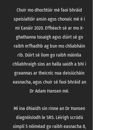
Chuir mo dhochtúir mé faoi bhráid
speisialtóir ansin agus chonaic mé é i
mí Eanáir 2020. D'fhéach sé ar mo X-
ghathanna tosaigh agus dúirt sé go
raibh m'fhadhb ag bun mo chliabháin
rib. Dúirt sé liom go raibh máinlia
chliabhraigh síos an halla uaidh a bhí i
gceannas ar theicníc nua deisiúcháin
easnacha, agus chuir sé faoi bhráid an
Dr Adam Hansen mé.
Mí ina dhiaidh sin rinne an Dr Hansen
diagnóisíodh le SRS. Léirigh scrúdú
simplí 5 nóiméad go raibh easnacha 8,