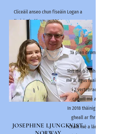
Cliceáil anseo chun físeáin Logan a
dhoiciméadú anseo SRS turas
anseo
.
Tá pian droma orm ó bhí mé 13 b
Thit mé ó 3 mhéadar ar airde nuai
mé 8, agus fuair roinnt scoilteann
i 2 vertebrae i mo spine. Is mar
capaill mé agus thit siad uairea
In 2018 tháinig an-athlasadh ar m
gheall ar fhrithghníomh ailléirg
JOSEPHINE LJUNGKVIST
,
Chaill mé a lán meáchain toisc go
NORWAY