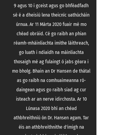
9 agus 10 i gceist agus go bhféadfadh
sé é a dheisiú lena theicníc uathúcháin
úrnua. Ar 11 Márta 2020 fuair mé mo
chéad obráid. Cé go raibh an phian
réamh-mháinliachta imithe láithreach,
go luath i ndiaidh na máinliachta
thosaigh mé ag fulaingt ó jabs géara i
mo bholg. Bhain an Dr Hansen de thátal
as go raibh na comhuaimeanna ró-
daingean agus go raibh siad ag cur
isteach ar an nerve idirchosta. Ar 10
Lúnasa 2020 bhí an chéad
athbhreithniú ón Dr. Hansen agam. Tar
éis an athbhreithnithe d'imigh na