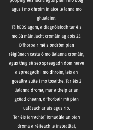
popping easnacha agus pian i mo bolg
agus i mo dhroim in aice le lanna mo
ghualainn.
LINDSEY DARNELL
,
MICHIGAN, USA
Tá hEDS agam, a diagnóisíodh tar éis
mo 3ú máinliacht cromáin ag aois 23.
D'fhorbair mé siondróm pian
réigiúnach casta ó mo lialanna cromáin,
agus thug sé seo spreagadh dom nerve
a spreagadh i mo dhroim, leis an
gceallra suite i mo tosaithe. Tar éis 2
lialanna droma, mar a theip ar an
gcéad cheann, d'fhorbair mé pian
uafásach ar ais agus rib.
Tar éis iarrachtaí iomadúla an pian
droma a réiteach le instealltaí,