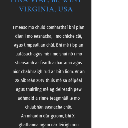
VIRGINIA, USA
I measc mo chuid comharthaí bhí pian
dian i mo easnacha, i mo chíche clé,
agus timpeall an chúl. Bhí mé i bpian
uafásach agus mé i mo shuí nó i mo
sheasamh ar feadh achar ama agus
níor chabhraigh rud ar bith liom. Ar an
28 Aibreán 2019 thuis mé sa séipéal
agus thuirling mé ag deireadh pew
adhmaid a rinne teagmháil le mo
chliabhán easnacha chlé.
An mhaidin dár gcionn, bhí X-
ghathanna agam nár léirigh aon