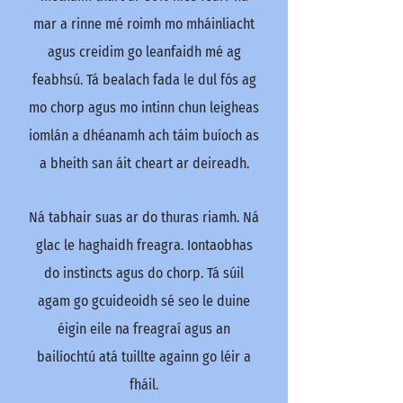
mar a rinne mé roimh mo mháinliacht
agus creidim go leanfaidh mé ag
feabhsú. Tá bealach fada le dul fós ag
mo chorp agus mo intinn chun leigheas
iomlán a dhéanamh ach táim buíoch as
a bheith san áit cheart ar deireadh.
Ná tabhair suas ar do thuras riamh. Ná
glac le haghaidh freagra. Iontaobhas
do instincts agus do chorp. Tá súil
agam go gcuideoidh sé seo le duine
éigin eile na freagraí agus an
bailíochtú atá tuillte againn go léir a
fháil.