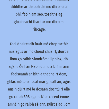
díblithe ar thaobh clé mo dhroma a
bhí, faoin am seo, tosaithe ag
gluaiseacht thart ar mo dhroim.
ribcage.
Faoi dheireadh fuair mé ciropractóir
nua agus ar mo chéad chuairt, dúirt sí
liom go raibh Siondróm Slipping Rib
agam. Ós í an t-aon duine a bhí in ann
faoiseamh ar bith a thabhairt dom,
ghlac mé lena focal mar gheall air, agus
ansin dúirt mé le dosaen dochtúirí eile
go raibh SRS agam. Níor chreid éinne
amháin go raibh sé ann. Dúirt siad liom