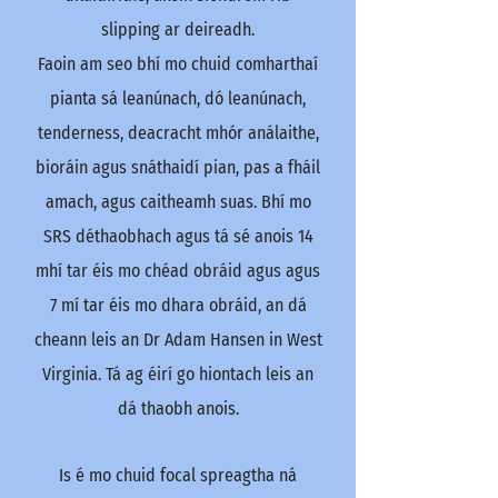
slipping ar deireadh.
Faoin am seo bhí mo chuid comharthaí
pianta sá leanúnach, dó leanúnach,
tenderness, deacracht mhór análaithe,
bioráin agus snáthaidí pian, pas a fháil
amach, agus caitheamh suas. Bhí mo
SRS déthaobhach agus tá sé anois 14
mhí tar éis mo chéad obráid agus agus
7 mí tar éis mo dhara obráid, an dá
cheann leis an Dr Adam Hansen in West
Virginia. Tá ag éirí go hiontach leis an
dá thaobh anois.
Is é mo chuid focal spreagtha ná