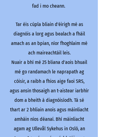
fad i mo cheann.
mbeadh sé imithe.
Tar éis cúpla bliain d'éirigh mé as
Bhí go leor cuardach déanta ag
diagnóis a lorg agus bealach a fháil
Google agus YouTube, tar éis tama
amach as an bpian, níor fhoghlaim mé
dtús na bliana 2021 d’aimsigh mé 
ach maireachtáil leis.
vlogs ar YouTube agus d’inis vlog
Nuair a bhí mé 25 bliana d'aois bhuail
faoin ngrúpa Slipping Rib Syndr
mé go randamach le naprapath ag
Facebook. Bhí an t-ádh agus 
cóisir, a raibh a fhios aige faoi SRS,
faoiseamh sin orm an teaghlach
agus ansin thosaigh an t-aistear iarbhír
comhbhách seo a aimsiú. Tríd an 
dom a bheith á diagnóisíodh. Tá sé
seo fuair mé dochtúir san Ísiltír a
thart ar 2 bhliain anois agus máinliacht
ann SRS a dhiagnóiseadh go hoifigi
amháin níos déanaí. Bhí máinliacht
raibh an dochtúir seo in ann cabh
agam ag Ullevål Sykehus in Osló, an
ar an mbealach a theastaigh uaim,