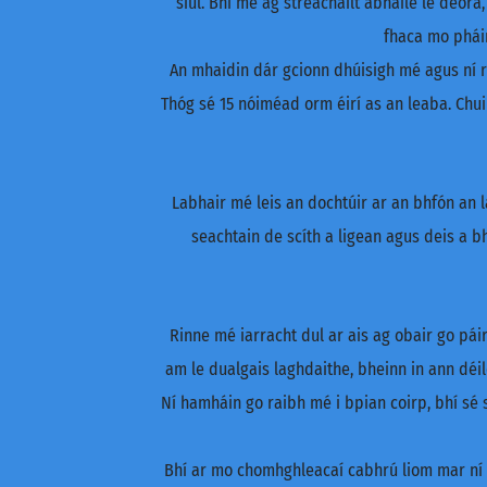
siúl. Bhí mé ag streachailt abhaile le deora,
fhaca mo pháir
An mhaidin dár gcionn dhúisigh mé agus ní ra
Thóg sé 15 nóiméad orm éirí as an leaba. Chui
Labhair mé leis an dochtúir ar an bhfón an l
seachtain de scíth a ligean agus deis a bh
Rinne mé iarracht dul ar ais ag obair go páir
am le dualgais laghdaithe, bheinn in ann déi
Ní hamháin go raibh mé i bpian coirp, bhí sé
Bhí ar mo chomhghleacaí cabhrú liom mar ní 