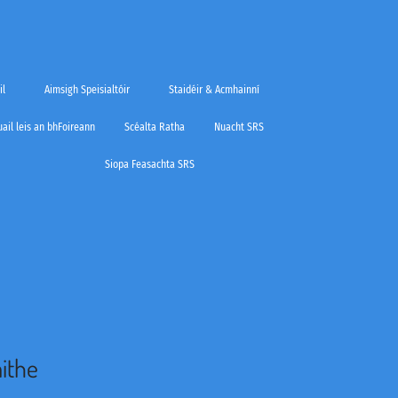
il
Aimsigh Speisialtóir
Staidéir & Acmhainní
ail leis an bhFoireann
Scéalta Ratha
Nuacht SRS
Siopa Feasachta SRS
aithe