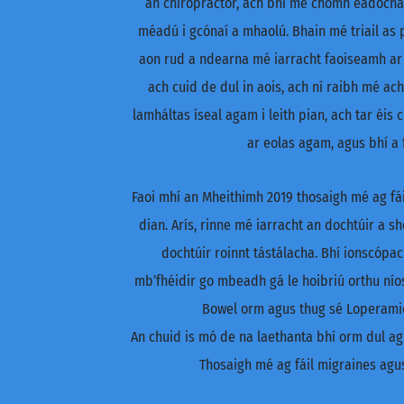
an chiropractor, ach bhí mé chomh éadócha
méadú i gcónaí a mhaolú. Bhain mé triail as p
aon rud a ndearna mé iarracht faoiseamh ar b
ach cuid de dul in aois, ach ní raibh mé ac
lamháltas íseal agam i leith pian, ach tar éis
ar eolas agam, agus bhí a 
Faoi mhí an Mheithimh 2019 thosaigh mé ag fái
dian. Arís, rinne mé iarracht an dochtúir a s
dochtúir roinnt tástálacha. Bhí ionscópac
mb’fhéidir go mbeadh gá le hoibriú orthu níos
Bowel orm agus thug sé Loperamide
An chuid is mó de na laethanta bhí orm dul ag 
Thosaigh mé ag fáil migraines agus 