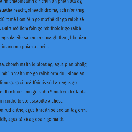
fainn smaoineamh air chun an phian atá ag
 suathaireacht, síneadh droma, ach níor thug
úirt mé liom féin go mb'fhéidir go raibh sé
. Dúirt mé liom féin go mb'fhéidir go raibh
 éagsúla eile san am a chuaigh thart, bhí pian
in ann mo phian a cheilt.
a, chomh maith le bloating, agus pian bhoilg
ar mhí, bhraith mé go raibh orm dul. Rinne an
 liom go gcoimeádfaimis súil air agus go
o dhochtúir liom go raibh Siondróm Irritable
uidiú le stóil scaoilte a chosc.
n rud a ithe, agus bhraith sé seo an-lag orm.
idh, agus tá sé ag obair go maith.