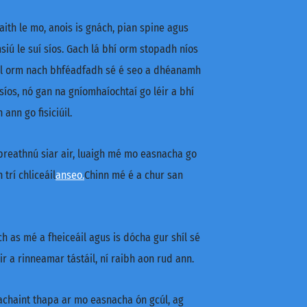
aith le mo, anois is gnách, pian spine agus
iú le suí síos. Gach lá bhí orm stopadh níos
daíl orm nach bhféadfadh sé é seo a dhéanamh
 síos, nó gan na gníomhaíochtaí go léir a bhí
nn go fisiciúil.
breathnú siar air, luaigh mé mo easnacha go
trí chliceáil
anseo.
Chinn mé é a chur san
h as mé a fheiceáil agus is dócha gur shíl sé
 a rinneamar tástáil, ní raibh aon rud ann.
achaint thapa ar mo easnacha ón gcúl, ag