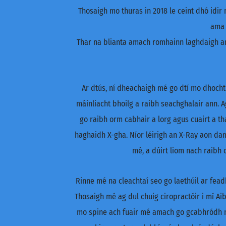
Thosaigh mo thuras in 2018 le ceint dhó idi
ama 
Thar na blianta amach romhainn laghdaigh an 
Ar dtús, ní dheachaigh mé go dtí mo dhochtú
máinliacht bhoilg a raibh seachghalair ann. 
go raibh orm cabhair a lorg agus cuairt a t
haghaidh X-gha. Níor léirigh an X-Ray aon dam
mé, a dúirt liom nach raibh
Rinne mé na cleachtaí seo go laethúil ar fea
Thosaigh mé ag dul chuig ciropractóir i mí Aib
mo spine ach fuair mé amach go gcabhródh na 