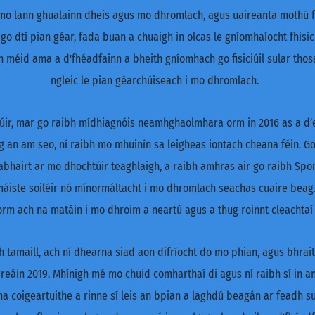
r mo lann ghualainn dheis agus mo dhromlach, agus uaireanta mothú 
go dtí pian géar, fada buan a chuaigh in olcas le gníomhaíocht fhisici
méid ama a d'fhéadfainn a bheith gníomhach go fisiciúil sular thosa
ngleic le pian géarchúiseach i mo dhromlach.
ir, mar go raibh mídhiagnóis neamhghaolmhara orm in 2016 as a d’easc
Ag an am seo, ní raibh mo mhuinín sa leigheas iontach cheana féin. G
habhairt ar mo dhochtúir teaghlaigh, a raibh amhras air go raibh Spo
áiste soiléir nó mínormáltacht i mo dhromlach seachas cuaire beag. 
 orm ach na matáin i mo dhroim a neartú agus a thug roinnt cleachta
dh tamaill, ach ní dhearna siad aon difríocht do mo phian, agus bhr
reáin 2019. Mhínigh mé mo chuid comharthaí di agus ní raibh sí in ann
coigeartuithe a rinne sí leis an bpian a laghdú beagán ar feadh sua