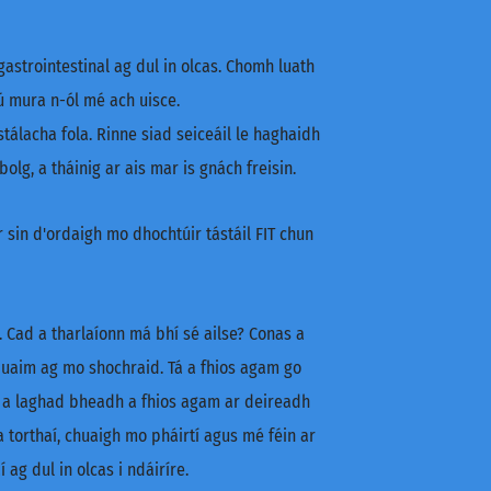
gastrointestinal ag dul in olcas. Chomh luath
iú mura n-ól mé ach uisce.
tálacha fola. Rinne siad seiceáil le haghaidh
g, a tháinig ar ais mar is gnách freisin.
 sin d'ordaigh mo dhochtúir tástáil FIT chun
. Cad a tharlaíonn má bhí sé ailse? Conas a
 uaim ag mo shochraid. Tá a fhios agam go
ar a laghad bheadh a fhios agam ar deireadh
a torthaí, chuaigh mo pháirtí agus mé féin ar
ag dul in olcas i ndáiríre.