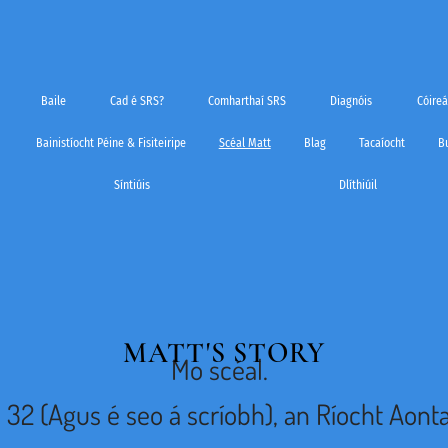
Baile
Cad é SRS?
Comharthaí SRS
Diagnóis
Cóireá
Bainistíocht Péine & Fisiteiripe
Scéal Matt
Blag
Tacaíocht
Bu
Síntiúis
Dlíthiúil
MATT'S STORY
Mo scéal.
, 32 (Agus é seo á scríobh), an Ríocht Aont