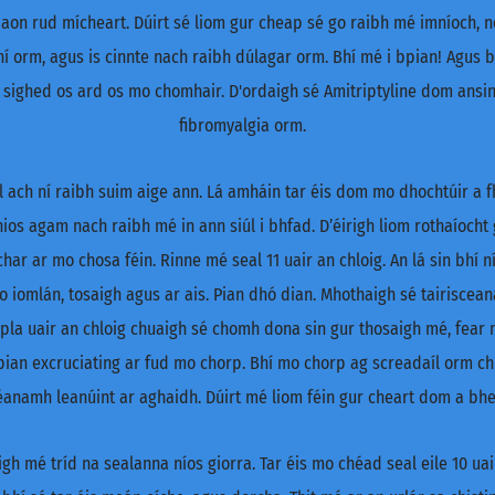
aon rud mícheart. Dúirt sé liom gur cheap sé go raibh mé imníoch, nó
mní orm, agus is cinnte nach raibh dúlagar orm. Bhí mé i bpian! Agus 
 sighed os ard os mo chomhair. D'ordaigh sé Amitriptyline dom ans
fibromyalgia orm.
 ach ní raibh suim aige ann. Lá amháin tar éis dom mo dhochtúir a fhe
hios agam nach raibh mé in ann siúl i bhfad. D’éirigh liom rothaíocht
char ar mo chosa féin. Rinne mé seal 11 uair an chloig. An lá sin bh
o iomlán, tosaigh agus ar ais. Pian dhó dian. Mhothaigh sé tairiscean
cúpla uair an chloig chuaigh sé chomh dona sin gur thosaigh mé, fear
 pian excruciating ar fud mo chorp. Bhí mo chorp ag screadaíl orm chu
dhéanamh leanúint ar aghaidh. Dúirt mé liom féin gur cheart dom a bh
h mé tríd na sealanna níos giorra. Tar éis mo chéad seal eile 10 uair 