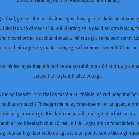
dtosódh rudaí ag dul i bhfeabhas, ach níor tháinig.
a fháil, go háirithe tar éis ithe, agus thosaigh mo shaincheisteanna 
, thiocfadh sé díreach tríd. Bhí bloating agus gás dian orm freisin, f
huid comharthaí dul chun donais a mhíniú agus rinne siad roinnt tás
hm mo duáin agus ae, mo briseán, agus rinneamar scanadh CT ar mo bol
níos minice, agus thug mé faoi deara go raibh mo stóil dubh, agus mar
seiceáil le haghaidh ailse putóige.
 mé ag fanacht le torthaí na tástála FIT tháinig mé rud beag imníoch
heall ar an teach? Thosaigh mé fiú ag smaoineamh ar an gceol a bhí
d díom ag iarraidh go dtiocfadh an tástáil ar ais go dearfach, mar 
eith ar mo bhealach chun cóireáil a fháil. Agus mé ag fanacht leis n
ag déanamh go leor siúlóide agus is é an pointe seo a thosaigh rudaí 