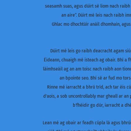
seasamh suas, agus dúirt sé liom nach raibh 
an aire”. Dúirt mé leis nach raibh i
Ghlac mo dhochtúir anáil dhomhain, agus
Dúirt mé leis go raibh deacracht agam siúl
Éideann, chuaigh mé isteach ag obair. Bhí a f
láimhseáil ag an am toisc nach raibh aon tion
an bpointe seo. Bhí sé ar fud mo tors
Rinne mé iarracht a bhrú tríd, ach tar éis 
d'aois, a sob uncontrollably mar gheall ar an
b'fhéidir go dúr, iarracht a 
Lean mé ag obair ar feadh cúpla lá agus bhrúig