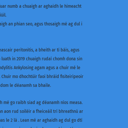
fuar numb a chuaigh ar aghaidh le himeacht
úil.
igh an phian seo, agus thosaigh mé ag dul i
air peritonitis, a bheith ar tí báis, agus
o luath in 2019 chuaigh rudaí chomh dona sin
ndylitis Ankylosing agam agus a chuir mé le
Chuir mo dhochtúir faoi bhráid fisiteiripeoir
í dom le déanamh sa bhaile.
aith mé go raibh siad ag déanamh níos measa.
 aon rud soiléir a fheiceáil trí bhreathnú ar
s le 2 lá . Lean mé ar aghaidh ag dul go dtí