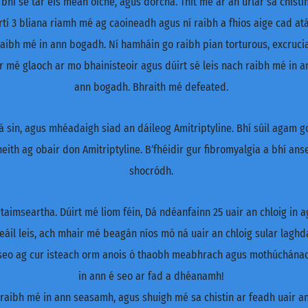
 bhí sé tar éis meán oíche, agus dorcha. Thit mé ar an urlár sa chisti
tí 3 bliana riamh mé ag caoineadh agus ní raibh a fhios aige cad at
ibh mé in ann bogadh. Ní hamháin go raibh pian torturous, excruciati
r mé glaoch ar mo bhainisteoir agus dúirt sé leis nach raibh mé in a
ann bogadh. Bhraith mé defeated.
á sin, agus mhéadaigh siad an dáileog Amitriptyline. Bhí súil agam g
eith ag obair don Amitriptyline. B’fhéidir gur fibromyalgia a bhí ans
shocródh.
taimseartha. Dúirt mé liom féin, Dá ndéanfainn 25 uair an chloig in a
leáil leis, ach mhair mé beagán níos mó ná uair an chloig sular lagh
 seo ag cur isteach orm anois ó thaobh meabhrach agus mothúchánach
in ann é seo ar fad a dhéanamh!
raibh mé in ann seasamh, agus shuigh mé sa chistin ar feadh uair a