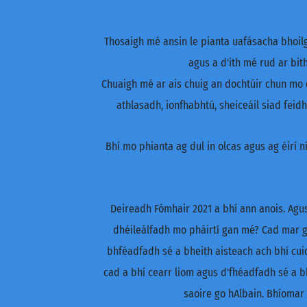
Thosaigh mé ansin le pianta uafásacha bhoilg 
agus a d'ith mé rud ar bith
Chuaigh mé ar ais chuig an dochtúir chun mo c
athlasadh, ionfhabhtú, sheiceáil siad feid
Bhí mo phianta ag dul in olcas agus ag éirí 
Deireadh Fómhair 2021 a bhí ann anois. Agus
dhéileálfadh mo pháirtí gan mé? Cad mar g
bhféadfadh sé a bheith aisteach ach bhí cui
cad a bhí cearr liom agus d'fhéadfadh sé a bh
saoire go hAlbain. Bhíomar 