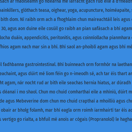
sach ar fhaoiseamh go ndearna mé iarracht gach rud eile a d'fhéad
ainkillers, glóthach teasa, oighear, yoga, acupuncture, hoiméapaite,
ith dom. Ní raibh orm ach a fhoghlaim chun maireachtáil leis agus d
h 30, agus aon duine eile cosúil go raibh an pian uafásach a bhí agam
 clocha duáin, appendicitis, peritonitis, agus coinníollacha pianmhara
fhios agam nach mar sin a bhí. Bhí saol an-phoiblí agam agus bhí mé 
l fadhbanna gastrointestinal. Bhí buinneach orm formhór na laethant
heachaint, agus dúirt mé liom féin go n-imeodh sé, ach tar éis thart 
ht agam, nár nocht rud ar bith eile seachas hernia hiatus, ar dúradh
 déanaí i mo shaol. Chun mo chuid comharthaí eile a mhíniú, dúirt m
 agus Mebeverine dom chun mo chuid crapthaí a mhoilliú agus chun c
obair ar bholg folamh, mar bhí eagla orm roimh iarmhairtí tar éis ao
vertigo go rialta, a bhfuil mé anois ar cógais (Propranolol) le hagha