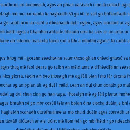
n meadhrán, an buinneach, agus an phian uafásach i mo dromlach agus
aghdaigh mé mo uaireanta le haghaidh 50 go 40 le súil go bhféadfadh s
da go raibh orm iarracht a dhéanamh dul i ngleic, agus leanúint ar 
mh luath agus a bhainfinn abhaile bheadh orm luí síos ar an urlár ar
 duine dá mbeinn macánta faoin rud a bhí á mhothú agam? Ní raibh a
s bhog mé i gceann seachtaine sular thosaigh an chéad ghlasú sa R
h, agus thug mé faoi deara go raibh an méid ama a d'fhéadfainn se
 níos giorra. Faoin am seo thosaigh mé ag fáil pian i mo lár droma fre
ionchar ag an bpian air ag dul i méid. Lean an dul chun donais go ma
 rudaí ag dul chun cinn go han-tapa. Thosaigh mé ag fáil pianta inmh
 agus bhraith sé go mór cosúil leis an bpian ó na clocha duáin, a bhí 
 haghaidh scanadh ultrafhuaime ar mo chuid duáin agus conradh urina
 an tástáil diúltach ar ais. Dúirt mé liom féin go mb’fhéidir go ndea