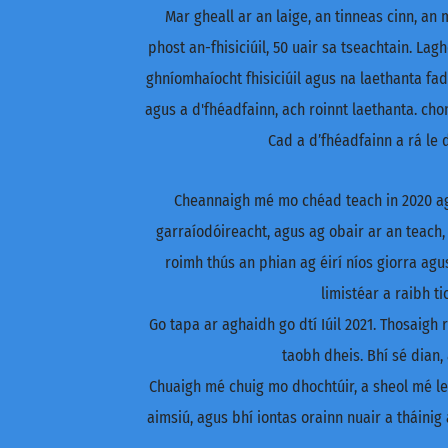
Mar gheall ar an laige, an tinneas cinn, a
phost an-fhisiciúil, 50 uair sa tseachtain. L
ghníomhaíocht fhisiciúil agus na laethanta fa
agus a d'fhéadfainn, ach roinnt laethanta. cho
Cad a d’fhéadfainn a rá le
Cheannaigh mé mo chéad teach in 2020 agu
garraíodóireacht, agus ag obair ar an teac
roimh thús an phian ag éirí níos giorra agus
limistéar a raibh t
Go tapa ar aghaidh go dtí Iúil 2021. Thosaigh
taobh dheis. Bhí sé dian,
Chuaigh mé chuig mo dhochtúir, a sheol mé le
aimsiú, agus bhí iontas orainn nuair a tháinig