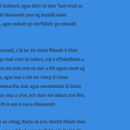
 dubhach, agus dúirt sé liom “bain triail as
bhí faoiseamh pian ag teastáil uaim!
in, agus moladh go mb'fhéidir go mbeadh
iceáil, 2 lá tar éis dúinn filleadh ó Dhún
 go mall chun na hoibre, rud a d’fhéadfainn a
í níos mó pian orm ná mar a bhí agam riamh ag
a, agus mar a bhí mo chorp trí thine.
 measartha stoic agus unemotional 32 bliain
n stop a chur, ach chuir mé iallach orm féin,
eith in ann é seo a dhéanamh!
an chloig, tharla sé arís. Níorbh fhéidir liom