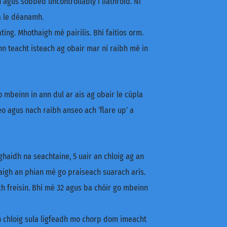
n agus sobbed uncontrollably i liathróid. Ní
á le déanamh.
ng. Mhothaigh mé pairilis. Bhí faitíos orm.
nn teacht isteach ag obair mar ní raibh mé in
o mbeinn in ann dul ar ais ag obair le cúpla
eo agus nach raibh anseo ach ‘flare up’ a
ghaidh na seachtaine, 5 uair an chloig ag an
daigh an phian mé go praiseach suarach arís.
 freisin. Bhí mé 32 agus ba chóir go mbeinn
n chloig sula ligfeadh mo chorp dom imeacht