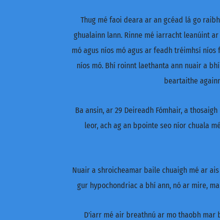
Thug mé faoi deara ar an gcéad lá go raibh 
ghualainn lann. Rinne mé iarracht leanúint a
mó agus níos mó agus ar feadh tréimhsí níos f
níos mó. Bhí roinnt laethanta ann nuair a bhí
beartaithe againn
Ba ansin, ar 29 Deireadh Fómhair, a thosaig
leor, ach ag an bpointe seo níor chuala mé 
Nuair a shroicheamar baile chuaigh mé ar ais g
gur hypochondriac a bhí ann, nó ar mire, mar
D'iarr mé air breathnú ar mo thaobh mar b