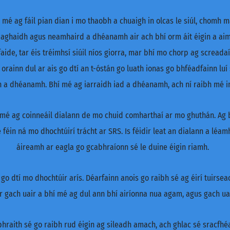
mé ag fáil pian dian i mo thaobh a chuaigh in olcas le siúl, chomh m
r aghaidh agus neamhaird a dhéanamh air ach bhí orm áit éigin a aims
aide, tar éis tréimhsí siúil níos giorra, mar bhí mo chorp ag screa
 orainn dul ar ais go dtí an t-óstán go luath ionas go bhféadfainn luí
 a dhéanamh. Bhí mé ag iarraidh iad a dhéanamh, ach ní raibh mé in a
h mé ag coinneáil dialann de mo chuid comharthaí ar mo ghuthán. Ag 
féin ná mo dhochtúirí trácht ar SRS. Is féidir leat an dialann a léamh 
áireamh ar eagla go gcabhraíonn sé le duine éigin riamh.
o dtí mo dhochtúir arís. Déarfainn anois go raibh sé ag éirí tuirseac
 gach uair a bhí mé ag dul ann bhí airíonna nua agam, agus gach uair
hraith sé go raibh rud éigin ag sileadh amach, ach ghlac sé sracfhé