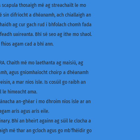
 scapula thosaigh mé ag streachailt le mo
é sin difríocht a dhéanamh, ach chiallaigh an
aghaidh ag cur gach rud i bhfolach chomh fada
 feadh uaireanta. Bhí sé seo ag ithe mo shaol.
 fhios agam cad a bhí ann.
A. Chaith mé mo laethanta ag maisiú, ag
asamh, agus gníomhaíocht choirp a dhéanamh
isin, a mar níos ísle. Is cosúil go raibh an
ll le himeacht ama.
eánacha an-ghéar i mo dhroim níos ísle ar an
agam arís agus arís eile.
ry. Bhí an bheirt againn ag súil le clocha a
chaigh mé thar an gcloch agus go mb’fhéidir go