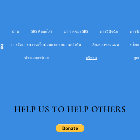
บ้าน
SRS คืออะไร?
อาการของ SRS
การวินิจฉัย
การรั
rg
การจัดการความเจ็บปวดและกายภาพบำบัด
เรื่องราวของแมท
บล็อก
ข่าวเอสอาร์เอส
บริจาค
ถูก
HELP US TO HELP OTHERS