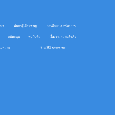
กษา
ค้นหาผู้เชี่ยวชาญ
การศึกษา & ทรัพยากร
สนับสนุน
พบกับทีม
เรื่องราวความสำเร็จ
กฎหมาย
ร้าน SRS Awareness