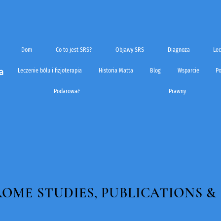
Dom
Co to jest SRS?
Objawy SRS
Diagnoza
Le
a
Leczenie bólu i fizjoterapia
Historia Matta
Blog
Wsparcie
Po
Podarować
Prawny
ROME STUDIES, PUBLICATIONS 