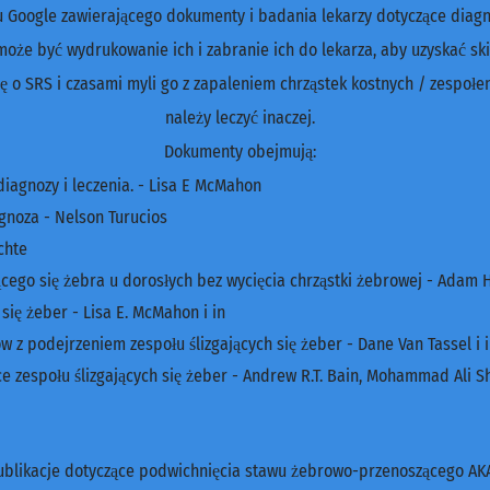
 Google zawierającego dokumenty i badania lekarzy dotyczące diagnoz
może być wydrukowanie ich i zabranie ich do lekarza, aby uzyskać sk
się o SRS i czasami myli go z zapaleniem chrząstek kostnych / zespołe
należy leczyć inaczej.
Dokumenty obejmują:
 diagnozy i leczenia. - Lisa E McMahon
agnoza - Nelson Turucios
chte
cego się żebra u dorosłych bez wycięcia chrząstki żebrowej - Adam 
się żeber - Lisa E. McMahon i in
 z podejrzeniem zespołu ślizgających się żeber - Dane Van Tassel i 
zespołu ślizgających się żeber - Andrew R.T. Bain, Mohammad Ali Sh
ublikacje dotyczące podwichnięcia stawu żebrowo-przenoszącego A