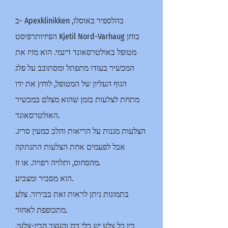
ב- Apexklinikken בהלספיר באוסלו,
הפיזיותרפיסט Kjetil Nord-Varhaug בוחן
מטופל באולטרסאונד דינמי. הוא מזיז את
המכשיר בעודו מתפתל ומסתובב על פלג
הגוף העליון של המטופל, לוחץ את ידו
מתחת לצלעות בזמן שהוא מצלם במכשיר
האולטרסאונד.
הצלעות מגנות על הריאות והלב כמעין סריג.
אבל לפעמים אחת הצלעות התנתקה
מהסחוס, ותלויה רפויה. או זז.
הוא מסביר ומצביע.
בתמונות ניתן לראות זאת בבירור. צלע
מתכופפת לאחור.
בין כל צלע יש כלי דם והעצב הבין-צלעי.