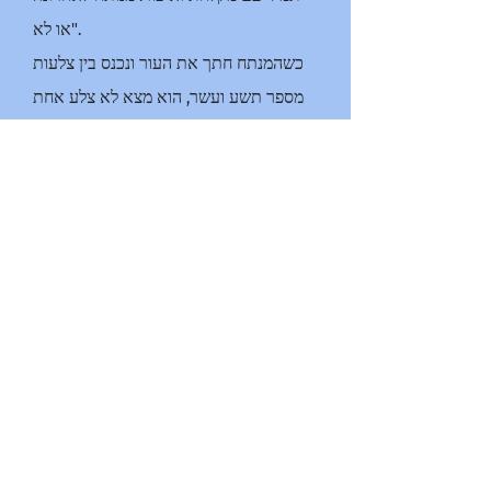
או לא".
כשהמנתח חתך את העור ונכנס בין צלעות
מספר תשע ועשר, הוא מצא לא צלע אחת
רפויה, אלא שתיים.
היא לא יודעת מתי הם השתחררו.
אולי הם היו רופפים מלידה, כמו לגבי חלקם.
אולי זה קרה כשהיא רקדה שיכורה
ומאושרת במרכז קהילתי ב-Ytterøya
בטרונדלאג בתחילת שנות ה-90. היא חגגה
את יום הולדתה ה-18 ונפלה על קצה ספת
עץ.
אני זוכרת שכאב לי כמו לעזאזל, אבל פשוט
לקחתי לגימה נוספת והמשכתי במסיבה.
אולי זה קרה כשהיא הרתה עם בנה, לפני