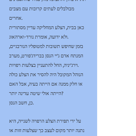
מבולבלים לעתים קרובות עם מצבים
אחרים.
כאן בבית, הצלע המחליקה עדיין מסתורית
ולא ידועה, אומרת נורד-וארהאוג.
בזמן שחיפש תשובות למטופליו הנורבגיים,
המנתח אדם ג'יי הנסן בברידג'פורט, מערב
וירג'יניה, החל להתעניין בצלעות רפויות.
הנוהל המקובל היה להסיר את הצלע כולה
או חלק ממנה אם הייתה בעיה, אבל האם
הייתה אולי שיטה עדינה יותר?
כן, חשב הנסן.
על ידי תפירת הצלע הרפויה לשנייה, היא
נתנה יותר מקום לעצב כך שצלעות זזות או