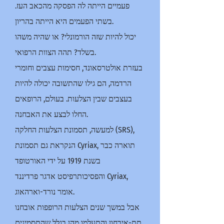
פעמיים הייתה לה הפסקה מהכאב העז.
בשתי הפעמים היא הייתה בהריון.
יכול להיות שזה הורמונלי? או שהיה משהו
בשלד? תהה הצוות הרפואי.
בעזרת אולטרסאונד, חסימות עצבים וחומרי
הרדמה, הם גילו שהתשובה יכולה להיות
בעצבים שבין הצלעות. בעולם, הרופאים
החלו לבצע את האבחנה.
למעשה, תסמונת הצלעות החלקה (SRS),
הנקראת גם תסמונת Cyriax, תוארה כבר
בשנת 1919 על ידי האורטופד
והפסיכותרפיסט אדגר פרדיננד Cyriax,
אומר נורד-וארהאוג.
אבל במשך שנים הצלעות הרופפות אובחנו
תת-איבחון והתעלמו מהן בגלל שהתסמינים