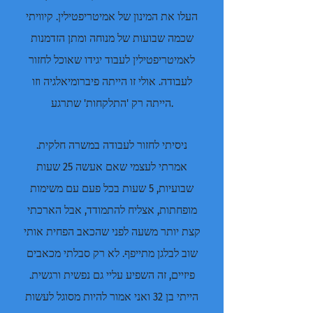
העלו את המינון של אמיטריפטילין. קיוויתי
שכמה שבועות של מנוחה ומתן הזדמנות
לאמיטריפטילין לעבוד יגידו שאוכל לחזור
לעבודה. אולי זו הייתה פיברומיאלגיה וזו
הייתה רק 'התלקחות' שתרגע.
ניסיתי לחזור לעבודה במשרה חלקית.
אמרתי לעצמי שאם אעשה 25 שעות
שבועיות, 5 שעות בכל פעם עם משימות
מופחתות, אצליח להתמודד, אבל הארכתי
קצת יותר משעה לפני שהכאב הפחית אותי
שוב לבלגן מתייפף. לא רק סבלתי מכאבים
פיזיים, זה השפיע עליי גם נפשית ורגשית.
הייתי בן 32 ואני אמור להיות מסוגל לעשות