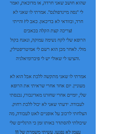
שהוא חושב שאני חרדה, או מדוכאת, ואמר
לי "נסה מיינדפולנס". אמרתי לו שאני לא
חרד, ובוודאי לא בדיכאון. כאב לי! והייתי
צריכה קצת הקלה בכאבים!
הרופא שלי לקח נשימה עמוקה, ונאנח בקול
מולי. לאחר מכן הוא רשם לי אמיטריפטילין,
והציעו לי שאולי יש לי פיברומיאלגיה.
אמרתי לו שאני מתקשה ללכת אבל הוא לא
מעוניין. יום אחד אחרי שראיתי את הרופא
שלי, יומיים אחרי שחזרנו מאדינבורו, נכנסתי
לעבודה. ידעתי שאני לא יכול ללכת רחוק.
הצלחתי לרכוב על אופניים לאט לעבודה, מה
שיכולתי להסתדר באותו זמן כי הרגליים שלי
עצמן לא נפגעו. עשיתי משמרת של 11