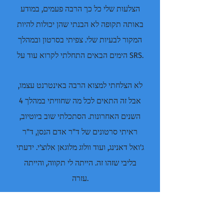
הצלעות שלי כל כך הרבה פעמים, במודע
באותה תקופה לא הבנתי שהן יכולות להיות
המקור לבעיות שלי. צפיתי בסרטון ובמהלך
הימים הבאים התחלתי לקרוא עוד על SRS.
לא הצלחתי למצוא הרבה באינטרנט עצמו,
אבל זה התאים לכל מה שחוויתי במהלך 4
השנים האחרונות. הסתכלתי שוב ביוטיוב,
ראיתי סרטונים של ד"ר אדם הנסן, ד"ר
ג'ואל דאנינג, ועוד וולוג מלוגאן אלוצ'י. ידעתי
בליבי שזהו זה. הייתה לי תקווה, והייתה
עזרה.
למחרת התקשרתי לרופא שלי, שיכולתי
לומר שממש נמאס לשמוע ממני עכשיו.