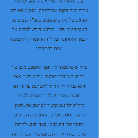
הבטן התחתונה שלי איפה המעיים שלי.
אחרי כמה דקות אמרתי לה "כאן נמצא רוב
הכאב שלי. זה כאן. ממש כאן." והצביע על
האגף הימני שלי. "הרופא ביקש לסרוק את
הבטן התחתונה שלך" היא אמרה. לא נמצא
שום דבר חריג.
בייאוש פרסמתי את יומן הסימפטומים שלי
בקבוצת פיברומיאלגיה. גברת בשם אום
יחיא ענתה לי ואמרה "תסתכל על זה. אני
חושב שאולי יש לך תסמונת צלעות
מחליקות" עם קישור לסרטון של ג'וזפין
ליונגקוויסט ביוטיוב. התסמינים הגרועים
ביותר שלי היו בבטן, בצד ובגב. ולמרות
שהסתכלתי אחורה ביומן שלי הזכרתי את