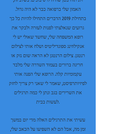
האמון שלי ברפואה כבר לא היה גדול.
בתחילת 2019 הדברים התחילו להיות כל כך
גרועים שנאלצתי לפנות לעזרה ולבקר את
רופא המשפחה שלי, שחשד שאולי יש לי
אנקילוזינג ספונדיליטיס ושלח אותי לצילום
רנטגן. צילום הרנטגן לא הראה שום נזק או
חריגה ברורים בעמוד השדרה שלי מלבד
עקמומיות קלה. הרופא שלי הפנה אותי
לפיזיותרפיסט, שאמר לי שאני רק צריך לחזק
את השרירים בגב ונתן לי כמה תרגילים
לעשות בבית.
עשיתי את התרגילים האלה מדי יום במשך
זמן מה, אבל הם לא השפיעו על הכאב שלי,