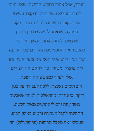
יעבור, אבל אחרי כחודש הרגשתי שאני חייב
ללכת. הרופא עשה כמה בדיקות. עשיתי
אנדוסקופיות, שלא גילו דבר מלבד בקע
הפסקה, שנאמר לי שנשים עין וייתכן
שנצטרך לנתח אותו בהמשך חיי. כדי
להסביר את התסמינים האחרים שלי, הרופא
שלי אמר לי שיש לי תסמונת המעי הרגיז ונתן
לי לופרמיד ומבוורין כדי להאט את הצירים
שלי ולעזור למנוע צואה רופפת.
רוב הימים נאלצתי ללכת לעבודה על בטן
ריקה, כי פחדתי מההשלכות לאחר שאכלתי
משהו, וזה גרם לי להרגיש מאוד חלשה.
התחלתי לקבל מיגרנות ורטיגו באופן קבוע,
שעכשיו אני מקבל תרופות (פרופרנולול), וזה