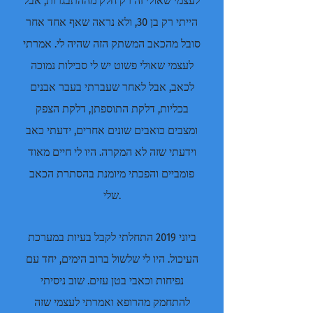
לעצמי שאולי זה רק חלק מההתבגרות, אבל
הייתי רק בן 30, ולא נראה שאף אחד אחר
סובל מהכאב המשתק הזה שהיה לי. אמרתי
לעצמי שאולי פשוט יש לי סבילות נמוכה
לכאב, אבל לאחר שעברתי בעבר אבנים
בכליות, דלקת התוספתן, דלקת הצפק
ומצבים כואבים שונים אחרים, ידעתי כאב
וידעתי שזה לא המקרה. היו לי חיים מאוד
פומביים והפכתי מיומנת בהסתרת הכאב
שלי.
ביוני 2019 התחלתי לקבל בעיות במערכת
העיכול. היו לי שלשול ברוב הימים, יחד עם
נפיחות וכאבי בטן עזים. שוב ניסיתי
להתחמק מהרופא ואמרתי לעצמי שזה