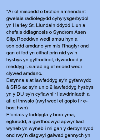
"Ar ôl misoedd o brofion amhendant
gwelais radiolegydd cyhyrysgerbydol
yn Harley St, Llundain ddydd Llun a
chefais ddiagnosis o Syndrom Asen
Slip. Roeddwn wedi amau hyn a
soniodd amdano ym mis Rhagfyr ond
gan ei fod yn eithaf prin nid yw'n
hysbys yn gyffredinol, dywedodd y
meddyg I. siarad ag ef erioed wedi
clywed amdano.
Estynnais at lawfeddyg sy'n gyfarwydd
â SRS ac sy'n un o 2 lawfeddyg hysbys
yn y DU sy'n cyflawni'r llawdriniaeth a
all ei thrwsio (rwyf wedi ei gopïo i'r e-
bost hwn)
Ffoniais y feddygfa y bore yma,
eglurodd, a gwrthodwyd apwyntiad
wyneb yn wyneb i mi gan y derbynnydd
ond rwy’n disgwyl galwad gennych yn