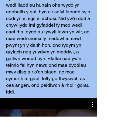
wedi lladd eu hunain oherwydd yr
anobaith y gall hyn a'r sefyllfaoedd sy'n
codi yn ei sgil ei achosi. Nid yw'n dod â
chywilydd imi gyfaddef fy mod wedi
cael rhai dyddiau tywyll iawn yn wir, ac
mae wedi croesi fy meddwl ar sawl
pwynt yn y daith hon, ond rydym yn
gryfach nag yr ydym yn meddwl, a
gallwn wneud hyn. Efallai nad yw'n
teimlo fel hyn nawr, ond mae dyddiau
mwy disglair o'ch blaen, ac mae
cymorth ar gael, felly gorffwyswch os
oes angen, ond peidiwch â rhoi'r gorau
iddi.
Clip showing movement of Matt's
hypermobile 11th rib