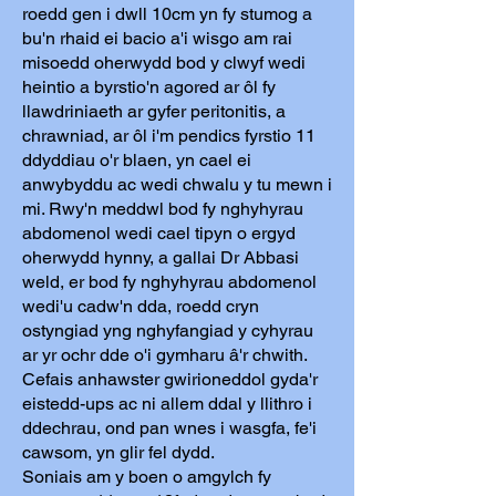
roedd gen i dwll 10cm yn fy stumog a
bu'n rhaid ei bacio a'i wisgo am rai
misoedd oherwydd bod y clwyf wedi
heintio a byrstio'n agored ar ôl fy
llawdriniaeth ar gyfer peritonitis, a
chrawniad, ar ôl i'm pendics fyrstio 11
ddyddiau o'r blaen, yn cael ei
anwybyddu ac wedi chwalu y tu mewn i
mi. Rwy'n meddwl bod fy nghyhyrau
abdomenol wedi cael tipyn o ergyd
oherwydd hynny, a gallai Dr Abbasi
weld, er bod fy nghyhyrau abdomenol
wedi'u cadw'n dda, roedd cryn
ostyngiad yng nghyfangiad y cyhyrau
ar yr ochr dde o'i gymharu â'r chwith.
Cefais anhawster gwirioneddol gyda'r
eistedd-ups ac ni allem ddal y llithro i
ddechrau, ond pan wnes i wasgfa, fe'i
cawsom, yn glir fel dydd.
Soniais am y boen o amgylch fy