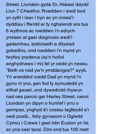
Street, Llundain gyda Dr. Abbasi ddydd
Llun 7 Chwefror. Roeddwn i wedi bod
yn cyfri i lawr i hyn ac yn croesi'r
dyddiau i ffwrdd ar fy nghalendr ers tua
6 wythnos ac roeddwn i'n edrych
ymlaen at gael diagnosis wedi'i
gadarnhau, tystiolaeth a dilysiad
gobeithio, ond roeddwn i'n mynd yn
fwyfwy pryderus (sy'n hollol
anghydnaws i mi) fel yr oedd yn nesau.
"Beth os nad yw'n ymddangos?" ayyb.
Yn wreiddiol roedd Dad yn mynd i'n
gyrru ni yno, gan fod fy symudedd yn
eithaf gwael, ond dywedodd rhywun
nad oes parcio ger Harley Street, canol
Llundain yn dipyn o hunllef i yrru o
gwmpas, ynghyd â'r costau tagfeydd a'r
oedi posib. , felly gyrrasom o Ogledd
Cymru i Crewe i gael trên Euston yn lle
ac yna cael tacsi. Dim ond tua 100 metr