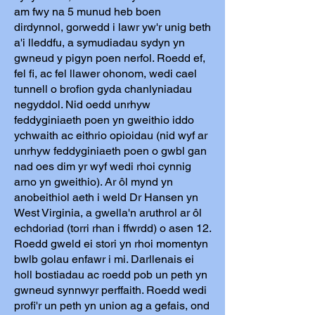
am fwy na 5 munud heb boen
dirdynnol, gorwedd i lawr yw'r unig beth
a'i lleddfu, a symudiadau sydyn yn
gwneud y pigyn poen nerfol. Roedd ef,
fel fi, ac fel llawer ohonom, wedi cael
tunnell o brofion gyda chanlyniadau
negyddol. Nid oedd unrhyw
feddyginiaeth poen yn gweithio iddo
ychwaith ac eithrio opioidau (nid wyf ar
unrhyw feddyginiaeth poen o gwbl gan
nad oes dim yr wyf wedi rhoi cynnig
arno yn gweithio). Ar ôl mynd yn
anobeithiol aeth i weld Dr Hansen yn
West Virginia, a gwella'n aruthrol ar ôl
echdoriad (torri rhan i ffwrdd) o asen 12.
Roedd gweld ei stori yn rhoi momentyn
bwlb golau enfawr i mi. Darllenais ei
holl bostiadau ac roedd pob un peth yn
gwneud synnwyr perffaith. Roedd wedi
profi'r un peth yn union ag a gefais, ond