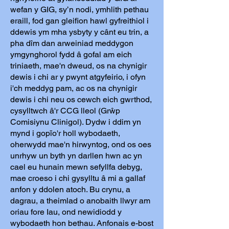
wefan y GIG, sy’n nodi, ymhlith pethau
eraill, fod gan gleifion hawl gyfreithiol i
ddewis ym mha ysbyty y cânt eu trin, a
pha dîm dan arweiniad meddygon
ymgynghorol fydd â gofal am eich
triniaeth, mae'n dweud, os na chynigir
dewis i chi ar y pwynt atgyfeirio, i ofyn
i'ch meddyg pam, ac os na chynigir
dewis i chi neu os cewch eich gwrthod,
cysylltwch â'r CCG lleol (Grŵp
Comisiynu Clinigol). Dydw i ddim yn
mynd i gopïo'r holl wybodaeth,
oherwydd mae'n hirwyntog, ond os oes
unrhyw un byth yn darllen hwn ac yn
cael eu hunain mewn sefyllfa debyg,
mae croeso i chi gysylltu â mi a gallaf
anfon y ddolen atoch. Bu crynu, a
dagrau, a theimlad o anobaith llwyr am
oriau fore Iau, ond newidiodd y
wybodaeth hon bethau. Anfonais e-bost