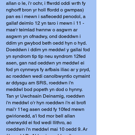
allan o le, i'r ochr, i ffwrdd oddi wrth fy
nghorff bron yr holl ffordd o gwmpas)
pan es i mewn i safleoedd penodol, a
gallaf deimlo 12 yn taro i mewn i 11 -
mae'r teimlad hwnnw o asgwrn ar
asgwrn yn ofnadwy, ond doeddwn i
ddim yn gwybod beth oedd hyn o hyd.
Doeddwn i ddim yn meddwl y gallai fod
yn syndrom tip tip neu syndrom 12fed
asen, gan nad oeddwn yn meddwl ei
fod yn cynnwys fy arfbais iliac ar y pryd,
ac roeddwn wedi canolbwyntio cymaint
ar ddysgu am SRS, roeddwn i'n
meddwl bod popeth yn dod o hynny.
Tan yr Uwchsain Deinamig, roeddwn
i'n meddwl o'r hyn roeddwn i'n ei brofi
mai'r 11eg asen oedd fy 10fed mewn
gwirionedd, a'i fod mor bell allan
oherwydd ei fod wedi llithro, ac
roeddwn i'n meddwl mai 10 oedd 9. Ar