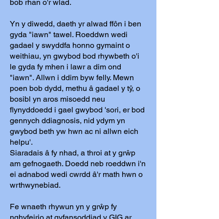
bob rhan o'r wlad.
Yn y diwedd, daeth yr alwad ffôn i ben
gyda "iawn" tawel. Roeddwn wedi
gadael y swyddfa honno gymaint o
weithiau, yn gwybod bod rhywbeth o'i
le gyda fy mhen i lawr a dim ond
"iawn". Allwn i ddim byw felly. Mewn
poen bob dydd, methu â gadael y tŷ, o
bosibl yn aros misoedd neu
flynyddoedd i gael gwybod 'sori, er bod
gennych ddiagnosis, nid ydym yn
gwybod beth yw hwn ac ni allwn eich
helpu'.
Siaradais â fy nhad, a throi at y grŵp
am gefnogaeth. Doedd neb roeddwn i'n
ei adnabod wedi cwrdd â'r math hwn o
wrthwynebiad.
Fe wnaeth rhywun yn y grŵp fy
nghyfeirio at gyfansoddiad y GIG ar