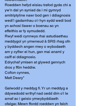
Roeddwn hefyd eisiau trafod gyda chi a
yw'n dal yn syniad da i mi gymryd
amitriptyline nawr bod gen i ddiagnosis
wedi'i gadarnhau o'r hyn sydd wedi bod
yn achosi llawer o boenau ac yn
effeithio ar fy symudedd.
Rwyf wedi cynnwys rhai astudiaethau
meddygol yn ymwneud â SRS rhag ofn
y byddwch angen mwy o wybodaeth
am y cyflwr ei hun, gan mai anaml y
caiff ei ddiagnosio.
Edrychaf ymlaen at glywed gennych
dros y ffôn heddiw.
Cofion cynnes,
Matt Deary"
Galwodd y meddyg fi. Yr un meddyg a
ddywedodd wrthyf nad oedd dim o'i le
arnaf ac i geisio ymwybyddiaeth
ofalgar. Mewn ffordd roeddwn yn falch