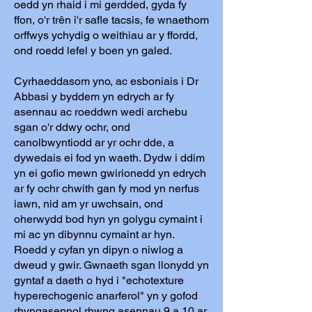
oedd yn rhaid i mi gerdded, gyda fy
ffon, o'r trên i'r safle tacsis, fe wnaethom
orffwys ychydig o weithiau ar y ffordd,
ond roedd lefel y boen yn galed.
Cyrhaeddasom yno, ac esboniais i Dr
Abbasi y byddem yn edrych ar fy
asennau ac roeddwn wedi archebu
sgan o'r ddwy ochr, ond
canolbwyntiodd ar yr ochr dde, a
dywedais ei fod yn waeth. Dydw i ddim
yn ei gofio mewn gwirionedd yn edrych
ar fy ochr chwith gan fy mod yn nerfus
iawn, nid am yr uwchsain, ond
oherwydd bod hyn yn golygu cymaint i
mi ac yn dibynnu cymaint ar hyn.
Roedd y cyfan yn dipyn o niwlog a
dweud y gwir. Gwnaeth sgan llonydd yn
gyntaf a daeth o hyd i "echotexture
hyperechogenic anarferol" yn y gofod
rhyngasennol rhwng asennau 9 a 10 ar