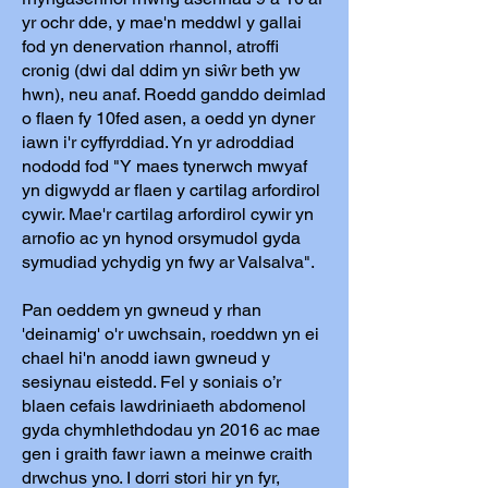
yr ochr dde, y mae'n meddwl y gallai
fod yn denervation rhannol, atroffi
cronig (dwi dal ddim yn siŵr beth yw
hwn), neu anaf. Roedd ganddo deimlad
o flaen fy 10fed asen, a oedd yn dyner
iawn i'r cyffyrddiad. Yn yr adroddiad
nododd fod "Y maes tynerwch mwyaf
yn digwydd ar flaen y cartilag arfordirol
cywir. Mae'r cartilag arfordirol cywir yn
arnofio ac yn hynod orsymudol gyda
symudiad ychydig yn fwy ar Valsalva".
Pan oeddem yn gwneud y rhan
'deinamig' o'r uwchsain, roeddwn yn ei
chael hi'n anodd iawn gwneud y
sesiynau eistedd. Fel y soniais o’r
blaen cefais lawdriniaeth abdomenol
gyda chymhlethdodau yn 2016 ac mae
gen i graith fawr iawn a meinwe craith
drwchus yno. I dorri stori hir yn fyr,