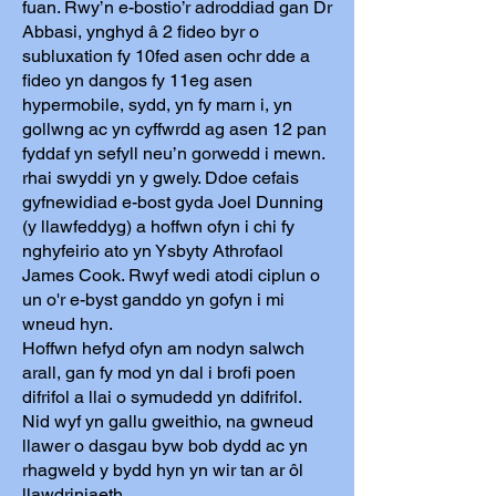
fuan. Rwy’n e-bostio’r adroddiad gan Dr
Abbasi, ynghyd â 2 fideo byr o
subluxation fy 10fed asen ochr dde a
fideo yn dangos fy 11eg asen
hypermobile, sydd, yn fy marn i, yn
gollwng ac yn cyffwrdd ag asen 12 pan
fyddaf yn sefyll neu’n gorwedd i mewn.
rhai swyddi yn y gwely. Ddoe cefais
gyfnewidiad e-bost gyda Joel Dunning
(y llawfeddyg) a hoffwn ofyn i chi fy
nghyfeirio ato yn Ysbyty Athrofaol
James Cook. Rwyf wedi atodi ciplun o
un o'r e-byst ganddo yn gofyn i mi
wneud hyn.
Hoffwn hefyd ofyn am nodyn salwch
arall, gan fy mod yn dal i brofi poen
difrifol a llai o symudedd yn ddifrifol.
Nid wyf yn gallu gweithio, na gwneud
llawer o dasgau byw bob dydd ac yn
rhagweld y bydd hyn yn wir tan ar ôl
llawdriniaeth.