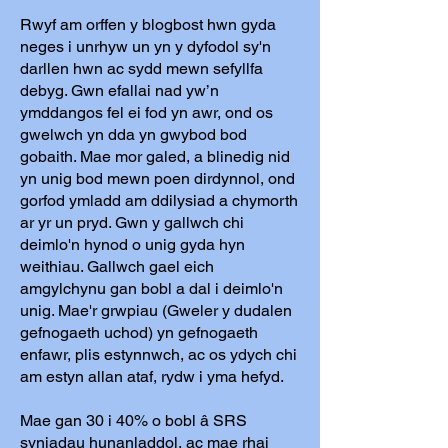
Rwyf am orffen y blogbost hwn gyda
neges i unrhyw un yn y dyfodol sy'n
darllen hwn ac sydd mewn sefyllfa
debyg. Gwn efallai nad yw’n
ymddangos fel ei fod yn awr, ond os
gwelwch yn dda yn gwybod bod
gobaith. Mae mor galed, a blinedig nid
yn unig bod mewn poen dirdynnol, ond
gorfod ymladd am ddilysiad a chymorth
ar yr un pryd. Gwn y gallwch chi
deimlo'n hynod o unig gyda hyn
weithiau. Gallwch gael eich
amgylchynu gan bobl a dal i deimlo'n
unig. Mae'r grwpiau (Gweler y dudalen
gefnogaeth uchod) yn gefnogaeth
enfawr, plis estynnwch, ac os ydych chi
am estyn allan ataf, rydw i yma hefyd.
Mae gan 30 i 40% o bobl â SRS
syniadau hunanladdol, ac mae rhai