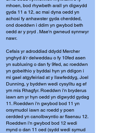
mhoen, bod rhywbeth arall yn digwydd
gyda 11 a 12, ac mai dyna oedd yn
achosi fy anhawster gyda cherdded,
ond doeddwn i ddim yn gwybod beth
oedd ar y pryd . Mae'n gwneud synnwyr
nawr.
Cefais yr adroddiad ddydd Mercher
ynghyd â'r delweddau o fy 10fed asen
yn subluxing o dan fy 9fed, ac roeddwn
yn gobeithio y byddai hyn yn ddigon i
mi gael atgyfeiriad at y llawfeddyg, Joel
Dunning, y byddwn wedi cysylltu ag ef
ym mis Rhagfyr. Roeddwn i'n bryderus
iawn am yr hyn oedd yn digwydd gydag
11. Roeddwn i'n gwybod bod 11 yn
orsymudol iawn ac roedd y poen
cerdded yn canolbwyntio ar flaenau 12.
Roeddwn i'n gwybod bod 12 wedi
mynd o dan 11 oed (sydd wedi symud