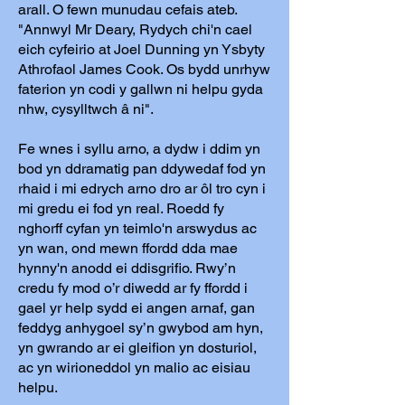
arall. O fewn munudau cefais ateb.
"Annwyl Mr Deary, Rydych chi'n cael
eich cyfeirio at Joel Dunning yn Ysbyty
Athrofaol James Cook. Os bydd unrhyw
faterion yn codi y gallwn ni helpu gyda
nhw, cysylltwch â ni".
Fe wnes i syllu arno, a dydw i ddim yn
bod yn ddramatig pan ddywedaf fod yn
rhaid i mi edrych arno dro ar ôl tro cyn i
mi gredu ei fod yn real. Roedd fy
nghorff cyfan yn teimlo'n arswydus ac
yn wan, ond mewn ffordd dda mae
hynny'n anodd ei ddisgrifio. Rwy’n
credu fy mod o’r diwedd ar fy ffordd i
gael yr help sydd ei angen arnaf, gan
feddyg anhygoel sy’n gwybod am hyn,
yn gwrando ar ei gleifion yn dosturiol,
ac yn wirioneddol yn malio ac eisiau
helpu.