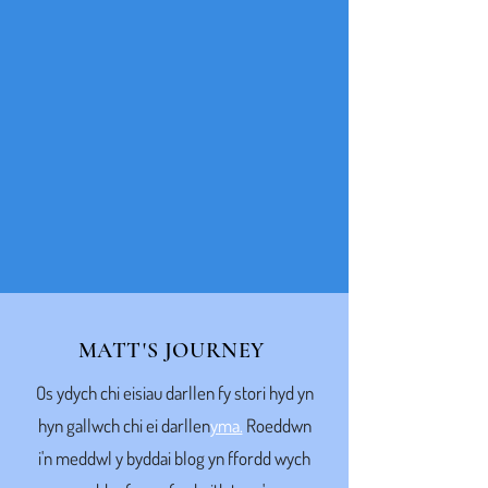
MATT'S JOURNEY
Os ydych chi eisiau darllen fy stori hyd yn
hyn gallwch chi ei darllen
yma.
Roeddwn
i'n meddwl y byddai blog yn ffordd wych