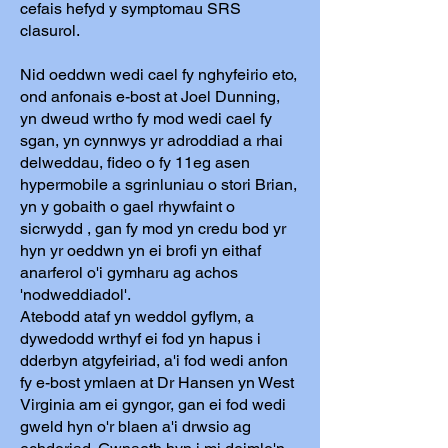
cefais hefyd y symptomau SRS
clasurol.
Nid oeddwn wedi cael fy nghyfeirio eto,
ond anfonais e-bost at Joel Dunning,
yn dweud wrtho fy mod wedi cael fy
sgan, yn cynnwys yr adroddiad a rhai
delweddau, fideo o fy 11eg asen
hypermobile a sgrinluniau o stori Brian,
yn y gobaith o gael rhywfaint o
sicrwydd , gan fy mod yn credu bod yr
hyn yr oeddwn yn ei brofi yn eithaf
anarferol o'i gymharu ag achos
'nodweddiadol'.
Atebodd ataf yn weddol gyflym, a
dywedodd wrthyf ei fod yn hapus i
dderbyn atgyfeiriad, a'i fod wedi anfon
fy e-bost ymlaen at Dr Hansen yn West
Virginia am ei gyngor, gan ei fod wedi
gweld hyn o'r blaen a'i drwsio ag