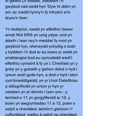
ôl gweld Dr Abbasi, roeddwn i'n
gwybod nad oedd hyn 'Dyw hi ddim yn
wir, ac roedd hynny'n fy mhoeni a'm
drysu'n fawr.
Yn feddyliol, roedd yn effeithio llawer
arnaf. Nid SRS yn unig ydyw, ond yn
ddwfn i lawr rwy'n meddwl fy mod yn
gwybod hyn, oherwydd ychydig o bobl
y byddwn i'n dod ar eu traws yr oedd yn
ymddangos bod eu symudedd wedi'i
effeithio cymaint â fy un i. Chwiliais yn y
grŵp yn y gobaith y gallwn ddod o hyd i
rywun arall gyda hyn, a dod o hyd i stori
cyd-foneddigaidd, yn yr Unol Daleithiau
a ddisgrifiodd yn union yr hyn yr
oeddwn yn ei deimlo i lawr yno - y
teimlad o 11 yn gorgyffwrdd ar 12, y
boen yn awgrymiadau 11 a 12, poen o
sefyll a cherdded, teimlo'n gleision i'r
cyffyrddiad, methu â sefyll na cherdded