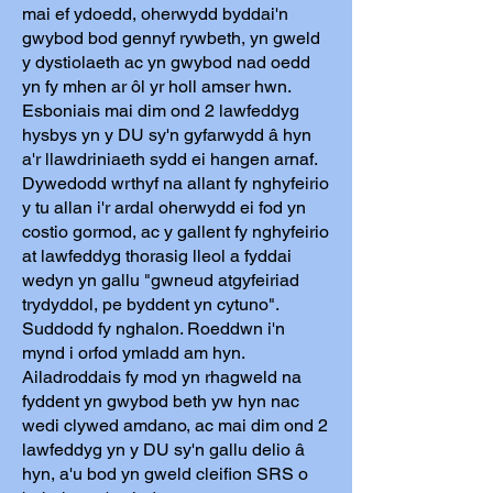
mai ef ydoedd, oherwydd byddai'n
gwybod bod gennyf rywbeth, yn gweld
y dystiolaeth ac yn gwybod nad oedd
yn fy mhen ar ôl yr holl amser hwn.
Esboniais mai dim ond 2 lawfeddyg
hysbys yn y DU sy'n gyfarwydd â hyn
a'r llawdriniaeth sydd ei hangen arnaf.
Dywedodd wrthyf na allant fy nghyfeirio
y tu allan i'r ardal oherwydd ei fod yn
costio gormod, ac y gallent fy nghyfeirio
at lawfeddyg thorasig lleol a fyddai
wedyn yn gallu "gwneud atgyfeiriad
trydyddol, pe byddent yn cytuno".
Suddodd fy nghalon. Roeddwn i'n
mynd i orfod ymladd am hyn.
Ailadroddais fy mod yn rhagweld na
fyddent yn gwybod beth yw hyn nac
wedi clywed amdano, ac mai dim ond 2
lawfeddyg yn y DU sy'n gallu delio â
hyn, a'u bod yn gweld cleifion SRS o