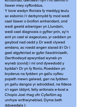
echdoriad. Gwnaeth hyn i mi deimlo'n
llawer mwy cyfforddus.
Y bore wedyn ffoniais fy meddyg teulu
ac esbonio i’r derbynnydd fy mod wedi
cael llawer o brofion amhendant, ond
wedi gweld arbenigwr yn Llundain,
wedi cael diagnosis o gyflwr prin, sy’n
aml yn cael ei esgeuluso, yr oeddwn yn
gwybod nad oedd y Dr wedi clywed
amdano, ac roedd angen siarad â'r Dr i
gael atgyfeiriad ar gyfer llawdriniaeth.
Gwrthodwyd apwyntiad wyneb yn
wyneb (covid) i mi ond dywedodd y
byddai'r Dr yn fy ffonio. Roeddwn yn
bryderus na fyddwn yn gallu cyfleu
popeth mewn galwad, gan na fyddwn
yn gallu dangos yr adroddiad, na fideos
o'r sgan iddynt, felly anfonais e-bost a
Chopio Joel rhag ofn Cyfarfûm ag
unrhyw wrthwynebiad. Dyma beth
ddywedais i: