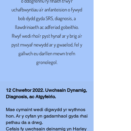
o ddogfennu fy nhaith trwy'r
uchafbwyntiau a'r anfanteision o fywyd
bob dydd gyda SRS, diagnosis, a
llawdriniaeth ac adferiad gobeithio.
Rwyf wedi rhoi'r pyst hynaf ar y brig a'r
pyst mwyaf newydd ar y gwaelod, fel y
gallwch eu darllen mewn trefn
gronolegol.
12 Chwefror 2022. Uwchsain Dynamig,
Diagnosis, ac Atgyfeirio.
Mae cymaint wedi digwydd yr wythnos
hon. Ar y cyfan yn gadarnhaol gyda rhai
pethau da a drwg.
Cefais fy uwchsain deinamig yn Harley