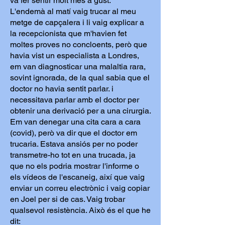
va fer sentir molt més a gust.
L'endemà al matí vaig trucar al meu
metge de capçalera i li vaig explicar a
la recepcionista que m'havien fet
moltes proves no concloents, però que
havia vist un especialista a Londres,
em van diagnosticar una malaltia rara,
sovint ignorada, de la qual sabia que el
doctor no havia sentit parlar. i
necessitava parlar amb el doctor per
obtenir una derivació per a una cirurgia.
Em van denegar una cita cara a cara
(covid), però va dir que el doctor em
trucaria. Estava ansiós per no poder
transmetre-ho tot en una trucada, ja
que no els podria mostrar l'informe o
els vídeos de l'escaneig, així que vaig
enviar un correu electrònic i vaig copiar
en Joel per si de cas. Vaig trobar
qualsevol resistència. Això és el que he
dit: