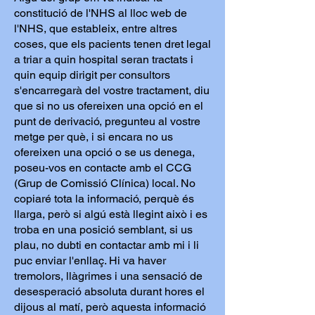
constitució de l'NHS al lloc web de
l'NHS, que estableix, entre altres
coses, que els pacients tenen dret legal
a triar a quin hospital seran tractats i
quin equip dirigit per consultors
s'encarregarà del vostre tractament, diu
que si no us ofereixen una opció en el
punt de derivació, pregunteu al vostre
metge per què, i si encara no us
ofereixen una opció o se us denega,
poseu-vos en contacte amb el CCG
(Grup de Comissió Clínica) local. No
copiaré tota la informació, perquè és
llarga, però si algú està llegint això i es
troba en una posició semblant, si us
plau, no dubti en contactar amb mi i li
puc enviar l'enllaç. Hi va haver
tremolors, llàgrimes i una sensació de
desesperació absoluta durant hores el
dijous al matí, però aquesta informació