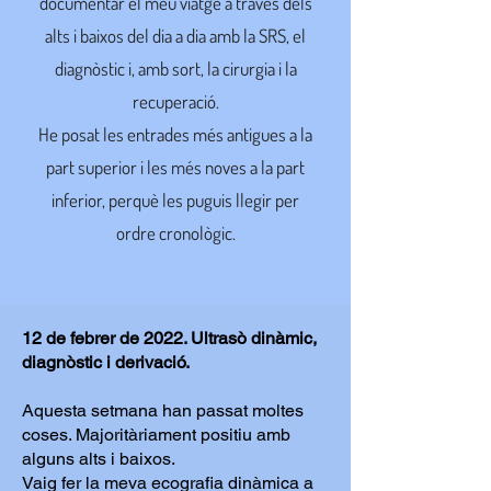
documentar el meu viatge a través dels
alts i baixos del dia a dia amb la SRS, el
diagnòstic i, amb sort, la cirurgia i la
recuperació.
He posat les entrades més antigues a la
part superior i les més noves a la part
inferior, perquè les puguis llegir per
ordre cronològic.
12 de febrer de 2022. Ultrasò dinàmic,
diagnòstic i derivació.
Aquesta setmana han passat moltes
coses. Majoritàriament positiu amb
alguns alts i baixos.
Vaig fer la meva ecografia dinàmica a