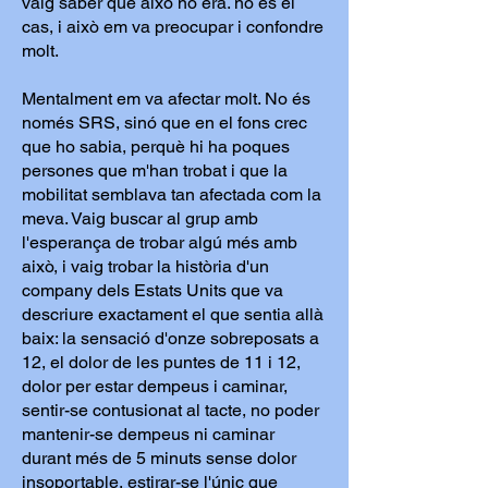
vaig saber que això no era. no és el
cas, i això em va preocupar i confondre
molt.
Mentalment em va afectar molt. No és
només SRS, sinó que en el fons crec
que ho sabia, perquè hi ha poques
persones que m'han trobat i que la
mobilitat semblava tan afectada com la
meva. Vaig buscar al grup amb
l'esperança de trobar algú més amb
això, i vaig trobar la història d'un
company dels Estats Units que va
descriure exactament el que sentia allà
baix: la sensació d'onze sobreposats a
12, el dolor de les puntes de 11 i 12,
dolor per estar dempeus i caminar,
sentir-se contusionat al tacte, no poder
mantenir-se dempeus ni caminar
durant més de 5 minuts sense dolor
insoportable, estirar-se l'únic que