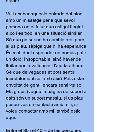
ajudar.
Vull acabar aquesta entrada del blog
amb un missatge per a qualsevol
persona en el futur que estigui llegint
això i es trobi en una situació similar.
Sé que potser no ho sembla ara, però
si us plau, sàpiga que hi ha esperança.
És molt dur i esgotador no només patir
un dolor insoportable, sinó haver de
lluitar per la validació i l'ajuda alhora.
Sé que de vegades et pots sentir
increïblement sol amb això. Pots estar
envoltat de gent i encara sentir-te sol.
Els grups (vegeu la pàgina de suport a
dalt) són un suport massiu, si us plau,
poseu-vos en contacte amb mi i, si
voleu contactar amb mi, també estic
aquí.
Entre el 30 i el 40% de les persones