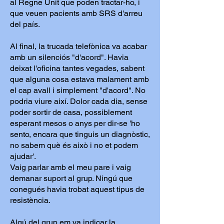
al Regne Unit que poden tractar-ho, i
que veuen pacients amb SRS d'arreu
del país.
Al final, la trucada telefònica va acabar
amb un silenciós "d'acord". Havia
deixat l'oficina tantes vegades, sabent
que alguna cosa estava malament amb
el cap avall i simplement "d'acord". No
podria viure així. Dolor cada dia, sense
poder sortir de casa, possiblement
esperant mesos o anys per dir-se 'ho
sento, encara que tinguis un diagnòstic,
no sabem què és això i no et podem
ajudar'.
Vaig parlar amb el meu pare i vaig
demanar suport al grup. Ningú que
conegués havia trobat aquest tipus de
resistència.
Algú del grup em va indicar la