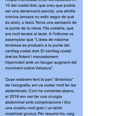
10 del costat dret, que creu que podria
ser una denervació parcial, una atròfia
crònica (encara no estic segur de què
és això), o lesió. Tenia una sensació de
la punta de la meva 10a costella, que
era molt tendre al tacte. A l'informe va
assenyalar que "L'àrea de màxima
tendresa es produeix a la punta del
cartílag costal dret. El cartílag costal
dret és flotant i marcadament
hipermòbil amb un lleuger augment del
moviment sobre Valsalva".
Quan estàvem fent la part "dinàmica"
de l'ecografia, em va costar molt fer les
abdominals. Com he comentat abans,
el 2016 em van fer una cirurgia
abdominal amb complicacions i tinc
una cicatriu molt gran i un teixit
cicatricial gruixut. Per resumir-ho, vaig