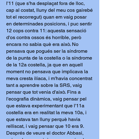
l'11 (que s'ha desplaçat fora de lloc,
cap al costat, lluny del meu cos gairebé
tot el recorregut) quan em vaig posar
en determinades posicions, i puc sentir
12 cops contra 11: aquesta sensació
d'os contra ossos és horrible, però
encara no sabia què era això. No
pensava que pogués ser la síndrome
de la punta de la costella o la síndrome
de la 12a costella, ja que en aquell
moment no pensava que implicava la
meva cresta ilíaca, i m'havia concentrat
tant a aprendre sobre la SRS, vaig
pensar que tot venia d'això. Fins a
l'ecografia dinàmica, vaig pensar pel
que estava experimentant que l'11a
costella era en realitat la meva 10a, i
que estava tan lluny perquè havia
relliscat, i vaig pensar que 10 era 9.
Després de veure el doctor Abbasi,