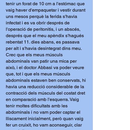
tenir un forat de 10 cm a l'estómac que
vaig haver d'empaquetar i vestir durant
uns mesos perquè la ferida s'havia
infectat i es va obrir després de
l'operació de peritonitis, i un abscés,
després que el meu apèndix s'hagués
rebentat 11. dies abans, es passava
per alt i s'havia desintegrat dins meu.
Crec que els meus músculs
abdominals van patir una mica per
això, i el doctor Abbasi va poder veure
que, tot i que els meus músculs
abdominals estaven ben conservats, hi
havia una reducció considerable de la
contracció dels músculs del costat dret
en comparació amb l'esquerra. Vaig
tenir moltes dificultats amb les
abdominals i no vam poder captar el
lliscament inicialment, però quan vaig
fer un cruixit, ho vam aconseguir, clar