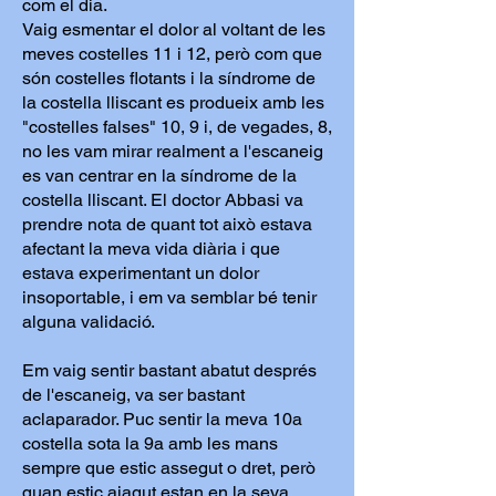
com el dia.
Vaig esmentar el dolor al voltant de les
meves costelles 11 i 12, però com que
són costelles flotants i la síndrome de
la costella lliscant es produeix amb les
"costelles falses" 10, 9 i, de vegades, 8,
no les vam mirar realment a l'escaneig
es van centrar en la síndrome de la
costella lliscant. El doctor Abbasi va
prendre nota de quant tot això estava
afectant la meva vida diària i que
estava experimentant un dolor
insoportable, i em va semblar bé tenir
alguna validació.
Em vaig sentir bastant abatut després
de l'escaneig, va ser bastant
aclaparador. Puc sentir la meva 10a
costella sota la 9a amb les mans
sempre que estic assegut o dret, però
quan estic ajagut estan en la seva