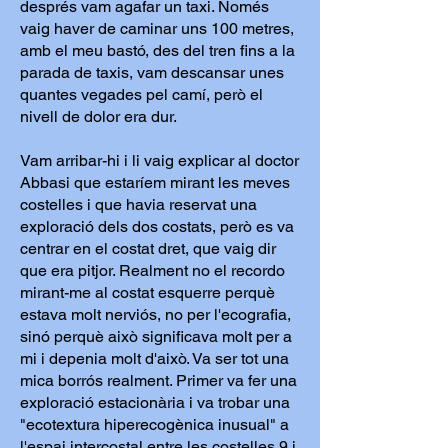
després vam agafar un taxi. Només
vaig haver de caminar uns 100 metres,
amb el meu bastó, des del tren fins a la
parada de taxis, vam descansar unes
quantes vegades pel camí, però el
nivell de dolor era dur.
Vam arribar-hi i li vaig explicar al doctor
Abbasi que estaríem mirant les meves
costelles i que havia reservat una
exploració dels dos costats, però es va
centrar en el costat dret, que vaig dir
que era pitjor. Realment no el recordo
mirant-me al costat esquerre perquè
estava molt nerviós, no per l'ecografia,
sinó perquè això significava molt per a
mi i depenia molt d'això. Va ser tot una
mica borrós realment. Primer va fer una
exploració estacionària i va trobar una
"ecotextura hiperecogènica inusual" a
l'espai intercostal entre les costelles 9 i