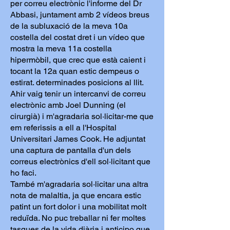
per correu electrònic l'informe del Dr
Abbasi, juntament amb 2 vídeos breus
de la subluxació de la meva 10a
costella del costat dret i un vídeo que
mostra la meva 11a costella
hipermòbil, que crec que està caient i
tocant la 12a quan estic dempeus o
estirat. determinades posicions al llit.
Ahir vaig tenir un intercanvi de correu
electrònic amb Joel Dunning (el
cirurgià) i m'agradaria sol·licitar-me que
em referissis a ell a l'Hospital
Universitari James Cook. He adjuntat
una captura de pantalla d'un dels
correus electrònics d'ell sol·licitant que
ho faci.
També m'agradaria sol·licitar una altra
nota de malaltia, ja que encara estic
patint un fort dolor i una mobilitat molt
reduïda. No puc treballar ni fer moltes
tasques de la vida diària i anticipo que