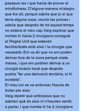
passava res i que havia de provar el
mindfulness. D'alguna manera m'alegro
que fos ell, perquè sabria que jo sí que
tenia alguna cosa, veuria les proves i
sabria que després de tot aquest temps
no estava al meu cap. Vaig explicar que
només hi havia 2 cirurgians coneguts
al Regne Unit que estaven
familiaritzats amb això i la cirurgia que
necessito. Em va dir que no em poden
derivar fora de la zona perquè costa
massa, i que em podrien derivar a un
cirurgià toràcic local que després
podria "fer una derivació terciària, si hi
accepta".
El meu cor es va enfonsar. Hauria de
lluitar per això.
Vaig repetir que anticipava que no
sabrien què és això ni n'haurien sentit
a parlar, i que només hi ha 2 cirurgians