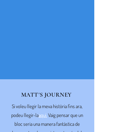
MATT'S JOURNEY
Si voleu llegir la meva història fins ara,
podeu llegir-la
aquí.
Vaig pensar que un
bloc seria una manera fantàstica de