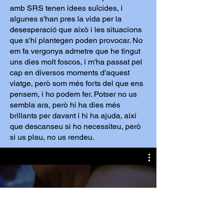
amb SRS tenen idees suïcides, i
algunes s'han pres la vida per la
desesperació que això i les situacions
que s'hi plantegen poden provocar. No
em fa vergonya admetre que he tingut
uns dies molt foscos, i m'ha passat pel
cap en diversos moments d'aquest
viatge, però som més forts del que ens
pensem, i ho podem fer. Potser no us
sembla ara, però hi ha dies més
brillants per davant i hi ha ajuda, així
que descanseu si ho necessiteu, però
si us plau, no us rendeu.
Clip showing movement of Matt's
hypermobile 11th rib