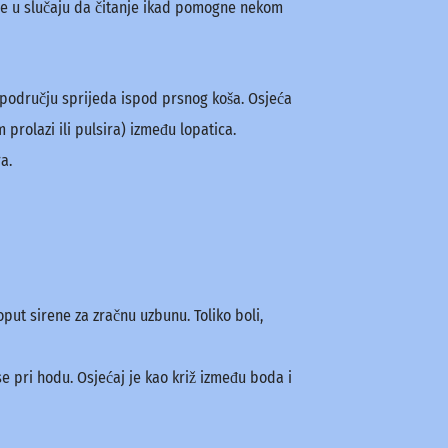
je u slučaju da čitanje ikad pomogne nekom
m području sprijeda ispod prsnog koša. Osjeća
 prolazi ili pulsira) između lopatica.
a.
oput sirene za zračnu uzbunu. Toliko boli,
 se pri hodu. Osjećaj je kao križ između boda i