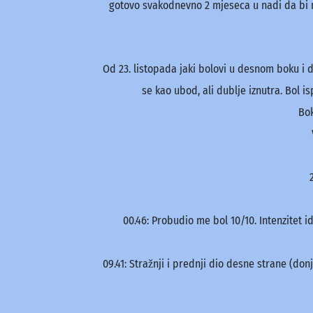
gotovo svakodnevno 2 mjeseca u nadi da bi m
Od 23. listopada jaki bolovi u desnom boku i 
se kao ubod, ali dublje iznutra. Bol is
Bok
00.46: Probudio me bol 10/10. Intenzitet i
09.41: Stražnji i prednji dio desne strane (don