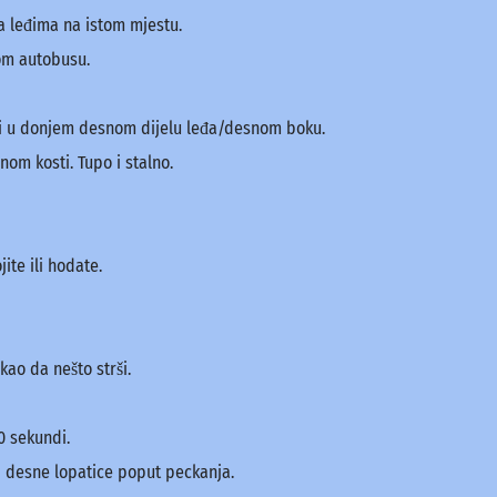
na leđima na istom mjestu.
kom autobusu.
boli u donjem desnom dijelu leđa/desnom boku.
om kosti. Tupo i stalno.
te ili hodate.
kao da nešto strši.
0 sekundi.
d desne lopatice poput peckanja.