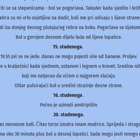
iti se sa stepenicama - bol se pogoršava. Također kada sjedite i ležit
ebra su mi vrlo osjetljiva na dodir, boli me pri udisaju s lijeve strane
li iza donjeg desnog plutajućeg rebra na boku. Pogoršava se tijeko
Bol u gornjem desnom dijelu leđa od lijeve lopatice.
15. studenoga.
19.55 Još se ne jede. danas ne mogu pojesti više od banane. Proljev.
ve u kralježnici kada sjednem, ustanem i legnem u krevet. Sredina n
koji me natjerao da vičem u najgorem slučaju.
Oštar pulsirajući bol u sredini stražnje desne strane.
16. studenoga
.
Počeo je uzimati amitriptilin
20. studenoga.
 nesnosne boli. Čitav torzo iznutra imam modrice. Sprijeda i straga, i 
ana oko 30 minuta plus bol u desnoj lopatici. Sada mogu jesti mnogo