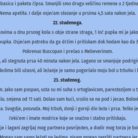
basica i paketa čipsa. Smanjili smo drugu veličinu remena u 2 tjedna
Nema apetita. I dalje osjećam stezanje u prsima 4,5 sata nakon jela.
22. studenoga.
vima u dnu prsnog koša s obje strane straga, 1 inč pupka mi je jako o
pupka. Osjećam potrebu da ga držim i pritiskam dok hodam kao da že
Pokrenuo Buscopan i prešao s Mebeverinom.
 ali stegnuta prsa 40 minuta nakon jela. Lagano se smanjuje podrigiv
eđima bili užasni, ali ležanje je samo pogoršalo moju bol u trbuhu i 
23. studenog.
om. Jako sam pospan, usta su mi suha s vrtoglavicom, parestezijom 
u. smjena od 11 sati. Došao sam kući, srušio se na pod i jecao. Bolov
aga. Svugdje, posvuda. Moj trbuh, donji i gornji dio leđa i prsa. Teško
čekićem i imate modrice koje se snažno i stalno pritiskaju.
je i lagani zagrljaj mog partnera povrijeđen, a dodir mog torza je bo
 Mogao sam samo ležati na leđima, nisam mogao zagrliti partnera jer