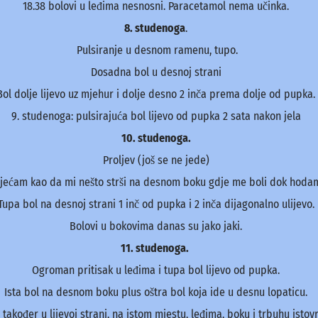
18.38 bolovi u leđima nesnosni. Paracetamol nema učinka.
8. studenoga
.
Pulsiranje u desnom ramenu, tupo.
Dosadna bol u desnoj strani
Bol dolje lijevo uz mjehur i dolje desno 2 inča prema dolje od pupka.
9. studenoga: pulsirajuća bol lijevo od pupka 2 sata nakon jela
10. studenoga.
Proljev (još se ne jede)
jećam kao da mi nešto strši na desnom boku gdje me boli dok hoda
Tupa bol na desnoj strani 1 inč od pupka i 2 inča dijagonalno ulijevo.
Bolovi u bokovima danas su jako jaki.
11. studenoga.
Ogroman pritisak u leđima i tupa bol lijevo od pupka.
Ista bol na desnom boku plus oštra bol koja ide u desnu lopaticu.
 također u lijevoj strani, na istom mjestu, leđima, boku i trbuhu isto