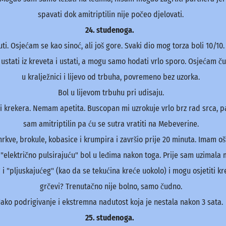
spavati dok amitriptilin nije počeo djelovati.
24. studenoga.
Osjećam se kao sinoć, ali još gore. Svaki dio mog torza boli 10/10. Di
 ustati iz kreveta i ustati, a mogu samo hodati vrlo sporo. Osjećam 
u kralježnici i lijevo od trbuha, povremeno bez uzorka.
Bol u lijevom trbuhu pri udisaju.
 krekera. Nemam apetita. Buscopan mi uzrokuje vrlo brz rad srca, pare
sam amitriptilin pa ću se sutra vratiti na Mebeverine.
mrkve, brokule, kobasice i krumpira i završio prije 20 minuta. Imam o
u "električno pulsirajuću" bol u leđima nakon toga. Prije sam uzimala
i "pljuskajućeg" (kao da se tekućina kreće uokolo) i mogu osjetiti kr
grčevi? Trenutačno nije bolno, samo čudno.
Jako podrigivanje i ekstremna nadutost koja je nestala nakon 3 sata.
25. studenoga.