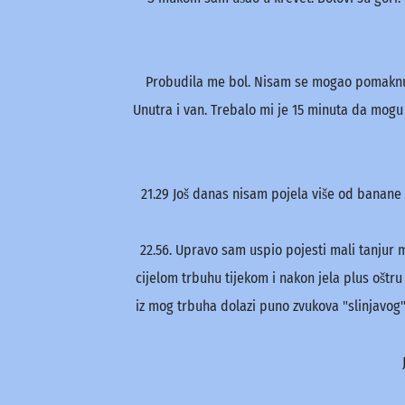
Probudila me bol. Nisam se mogao pomaknuti. 
Unutra i van. Trebalo mi je 15 minuta da mogu
21.29 Još danas nisam pojela više od banane i
22.56. Upravo sam uspio pojesti mali tanjur 
cijelom trbuhu tijekom i nakon jela plus oštr
iz mog trbuha dolazi puno zvukova "slinjavog" 