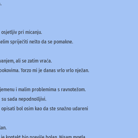
.
sjetljiv pri micanju.
lim spriječiti nešto da se pomakne.
anjem, ali se zatim vraća.
bokovima. Torzo mi je danas vrlo vrlo nježan.
u tjemenu i malim problemima s ravnotežom.
i su sada nepodnošljivi.
 je opisati bol osim kao da ste snažno udareni
lan.
 je kontakt bio previše bolan. Nisam mogla