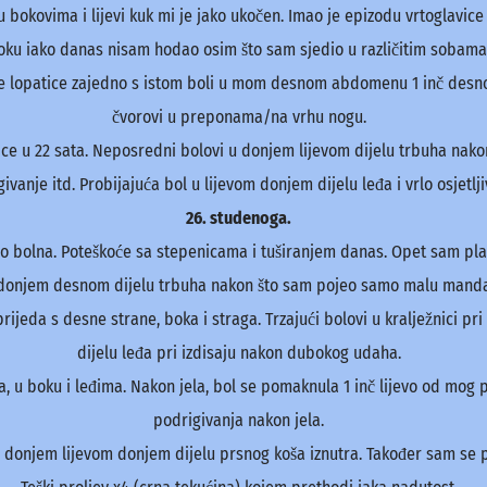
bokovima i lijevi kuk mi je jako ukočen. Imao je epizodu vrtoglavice
oku iako danas nisam hodao osim što sam sjedio u različitim sobama
lijeve lopatice zajedno s istom boli u mom desnom abdomenu 1 inč des
čvorovi u preponama/na vrhu nogu.
zice u 22 sata. Neposredni bolovi u donjem lijevom dijelu trbuha nakon
vanje itd. Probijajuća bol u lijevom donjem dijelu leđa i vrlo osjetlj
26. studenoga.
o bolna. Poteškoće sa stepenicama i tuširanjem danas. Opet sam plak
 donjem desnom dijelu trbuha nakon što sam pojeo samo malu manda
ijeda s desne strane, boka i straga. Trzajući bolovi u kralježnici pri
dijelu leđa pri izdisaju nakon dubokog udaha.
a, u boku i leđima. Nakon jela, bol se pomaknula 1 inč lijevo od mog 
podrigivanja nakon jela.
u donjem lijevom donjem dijelu prsnog koša iznutra. Također sam se