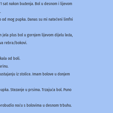
 1 sat nakon buđenja. Bol u desnom i lijevom
.
no od mog pupka. Danas su mi natečeni limfni
 jela plus bol u gornjem lijevom dijelu leđa,
iva rebra/bokovi.
ala od boli.
rinu.
 ustajanju iz stolice. Imam bolove u donjem
pupka. Stezanje u prsima. Trzajuća bol. Puno
 probudio noću s bolovima u desnom trbuhu.