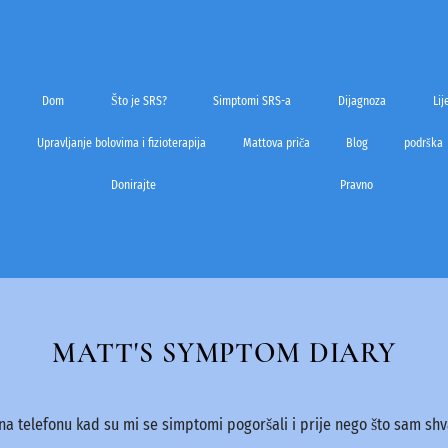
Dom
Što je SRS?
Simptomi SRS-a
Dijagnoza
Lij
Upravljanje bolovima i fizioterapija
Mattova priča
Blog
podrška
Donirajte
Pravno
MATT'S SYMPTOM DIARY
na telefonu kad su mi se simptomi pogoršali i prije nego što sam sh