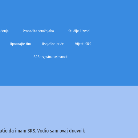
ečenje
Pronađite stručnjaka
Studije i izvori
Upoznajte tim
Uspješne priče
Vijesti SRS
SRS trgovina svjesnosti
vatio da imam SRS. Vodio sam ovaj dnevnik