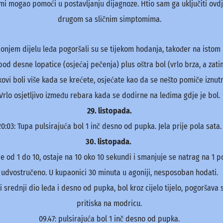
i mogao pomoći u postavljanju dijagnoze. Htio sam ga uključiti ovd
drugom sa sličnim simptomima.
donjem dijelu leđa pogoršali su se tijekom hodanja, također na isto
pod desne lopatice (osjećaj pečenja) plus oštra bol (vrlo brza, a zatim
ovi boli više kada se krećete, osjećate kao da se nešto pomiče iznutr
Vrlo osjetljivo između rebara kada se dodirne na leđima gdje je bol.
29. listopada.
20:03: Tupa pulsirajuća bol 1 inč desno od pupka. Jela prije pola sata.
30. listopada.
de od 1 do 10, ostaje na 10 oko 10 sekundi i smanjuje se natrag na 1 p
udvostručeno. U kupaonici 30 minuta u agoniji, nesposoban hodati.
ji srednji dio leđa i desno od pupka, bol kroz cijelo tijelo, pogoršava
pritiska na modricu.
09.47: pulsirajuća bol 1 inč desno od pupka.