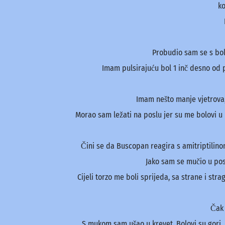
ko
Probudio sam se s bolo
Imam pulsirajuću bol 1 inč desno od 
Imam nešto manje vjetrova,
Morao sam ležati na poslu jer su me bolovi u l
Čini se da Buscopan reagira s amitriptilin
Jako sam se mučio u posl
Cijeli torzo me boli sprijeda, sa strane i str
Čak 
S mukom sam ušao u krevet. Bolovi su gori.