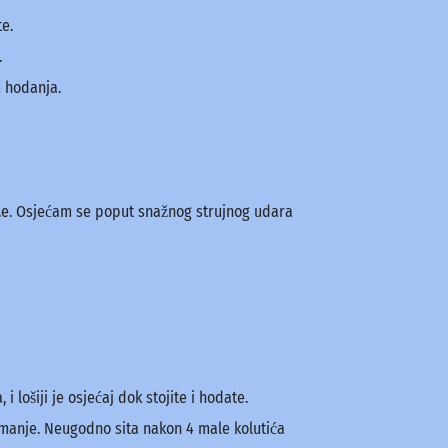
e.
.
m hodanja.
iže. Osjećam se poput snažnog strujnog udara
lošiji je osjećaj dok stojite i hodate.
 manje. Neugodno sita nakon 4 male kolutića