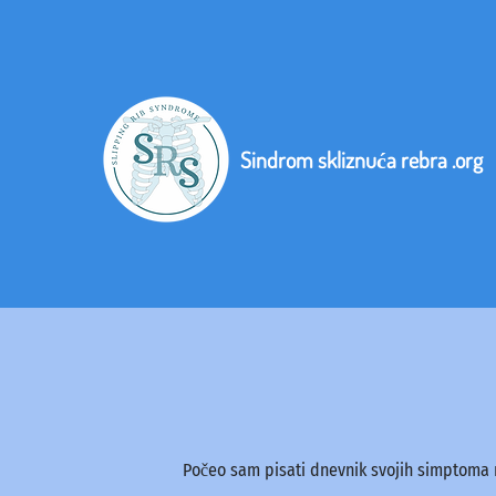
Sindrom skliznuća rebra .org
Počeo sam pisati dnevnik svojih simptoma 