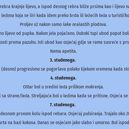
 rebra krajnje lijevo, a ispod desnog rebra bliže prsima kao i lijevo 
u leđima koja se širi kada idem preko brda ili ležećih leđa u turistič
Proljev x2 nakon samo šake orašastih plodova.
nalno lijevo od pupka. Nakon jela pojačano. Duboki tupi ubod poput 
osti prema pazuhu. Isti ubod kao osjećaj gdje se rame susreće s prsn
Nema apetita.
3. studenoga.
 (desno) progresivno se pogoršava polako tijekom vremena kada stoji
4. studenoga.
Oštar bol u sredini leđa prilikom mokrenja.
 sa strane/leđa. Streljajuća bol u leđima kada se pritisne. Osjeća se 
7. studenoga.
u desnom prsnom košu ispod rebara. Osjećaj pulsiranja. Trajalo oko 2
urta na bazi kokosa. Danas se osjećam jako slabo i umorno. Bol ispo