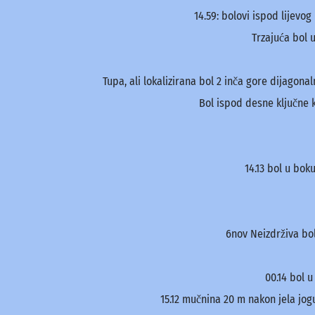
14.59: bolovi ispod lijevog
Trzajuća bol 
Tupa, ali lokalizirana bol 2 inča gore dijago
Bol ispod desne ključne k
14.13
bol u boku
6nov Neizdrživa bol
00.14 bol 
15.12 mučnina 20 m nakon jela jog