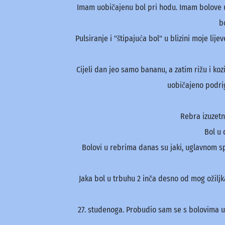
Imam uobičajenu bol pri hodu. Imam bolove u 
b
Pulsiranje i "štipajuća bol" u blizini moje 
Cijeli dan jeo samo bananu, a zatim rižu i ko
uobičajeno podrigi
Rebra izuzetn
Bol u
Bolovi u rebrima danas su jaki, uglavnom spr
Jaka bol u trbuhu 2 inča desno od mog ožiljk
27. studenoga. Probudio sam se s bolovima 