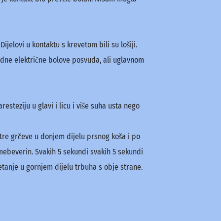
jelovi u kontaktu s krevetom bili su lošiji.
čudne električne bolove posvuda, ali uglavnom
steziju u glavi i licu i više suha usta nego
štre grčeve u donjem dijelu prsnog koša i po
 mebeverin. Svakih 5 sekundi svakih 5 sekundi
etanje u gornjem dijelu trbuha s obje strane.